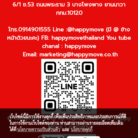
6/1 ซ.53 ถนนพระราม 3 บางโพงพาง ยานนาวา
กทม.10120
โทร.0914901555 Line :@happymove (มี @ ข้าง
หน้าด้วยนะคะ) FB: happymovethailand You tube
chanal : happymove
Email:
marketing@happymove.co.th
เว็บไซต์นี้มีการใช้งานคุกกี้ เพื่อเพิ่มประสิทธิภาพและประสบการณ์ที่ดี
© Copyright 2016 All Rights Reserved. Happy
ในการใช้งานเว็บไซต์ของท่าน ท่านสามารถอ่านรายละเอียดเพิ่มเติม
Move Company
ได้ที่
นโยบายความเป็นส่วนตัว
และ
นโยบายคุกกี้