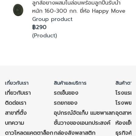
ลูกล้อยางผสมไนล่อนพร้อมลูกปืนรับน้ำ
หนัก 160-300 กก. ยี่ห้อ Happy Move
Group product
฿290
(Product)
เกี่ยวกับเรา
สินค้าและบริการ
สินค้าตาม
เกี่ยวกับเรา
รถเข็นของ
โรงแรม
ติดต่อเรา
รถยกของ
โรงพยาบ
สาขาที่ตั้ง
อุปกรณ์จัดเก็บ แมชพาเลท
อุตสาหก
บทความ
ชั้นวางของเอนกประสงค์
ห้องเย็น 
ดาวโหลดแคตตาล็อก
กล่องลังพลาสติก
ธุรกิจค้