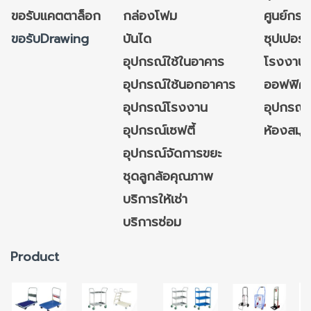
ขอรับแคตตาล็อก
กล่องโฟม
ศูนย์กระ
ขอรับDrawing
บันได
ซุปเปอร์
อุปกรณ์ใช้ในอาคาร
โรงงาน
อุปกรณ์ใช้นอกอาคาร
ออฟฟิศ/ใ
อุปกรณ์โรงงาน
อุปกรณ์
อุปกรณ์เซฟตี้
ห้องสมุ
อุปกรณ์จัดการขยะ
ชุดลูกล้อคุณภาพ
บริการให้เช่า
บริการซ่อม
Product