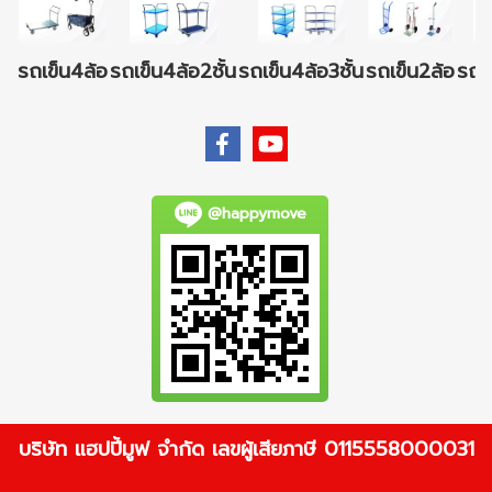
รถเข็น4ล้อ
รถเข็น4ล้อ2ชั้น
รถเข็น4ล้อ3ชั้น
รถเข็น2ล้อ
รถเข
@happymove
บริษัท แฮปปี้มูฟ จำกัด เลขผู้เสียภาษี 0115558000031