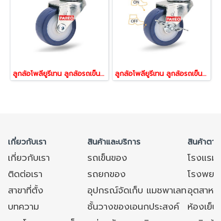
ลูกล้อโพลียูรีเทน ลูกล้อรถเข็น ล้อไม่ทำพื้นเป็นรอย รับน้้าหนัก30-60กก.สกรูหมุน รุ่น Compact ยี่ห้อ PAREO 31913,31920,31937
ลูกล้อโพลียูรีเทน ลูกล้อรถเข็น ล้อพียู ล้อยูรีเทน PU รับน้้าหนัก30-60กก.สกรูเบรก รุ่น Compact ยี่ห้อ PAREO 31944,31951,31968
เกี่ยวกับเรา
สินค้าและบริการ
สินค้าตาม
เกี่ยวกับเรา
รถเข็นของ
โรงแรม
ติดต่อเรา
รถยกของ
โรงพยาบ
สาขาที่ตั้ง
อุปกรณ์จัดเก็บ แมชพาเลท
อุตสาหก
บทความ
ชั้นวางของเอนกประสงค์
ห้องเย็น 