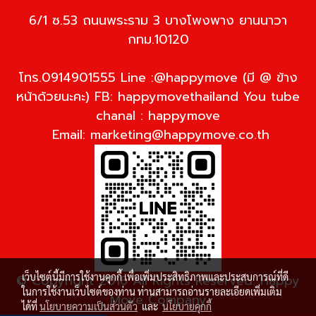
6/1 ซ.53 ถนนพระราม 3 บางโพงพาง ยานนาวา
กทม.10120
โทร.0914901555 Line :@happymove (มี @ ข้าง
หน้าด้วยนะคะ) FB: happymovethailand You tube
chanal : happymove
Email:
marketing@happymove.co.th
เว็บไซต์นี้มีการใช้งานคุกกี้ เพื่อเพิ่มประสิทธิภาพและประสบการณ์ที่ดี
© Copyright 2016 All Rights Reserved. Happy
ในการใช้งานเว็บไซต์ของท่าน ท่านสามารถอ่านรายละเอียดเพิ่มเติม
Move Company
ได้ที่
นโยบายความเป็นส่วนตัว
และ
นโยบายคุกกี้