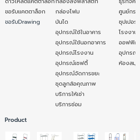
ดาวโหลดแคตตาล็อก
กล่องลังพลาสติก
ธุรกิจค้
ขอรับแคตตาล็อก
กล่องโฟม
ศูนย์กระ
ขอรับDrawing
บันได
ซุปเปอร์
อุปกรณ์ใช้ในอาคาร
โรงงาน
อุปกรณ์ใช้นอกอาคาร
ออฟฟิศ/ใ
อุปกรณ์โรงงาน
อุปกรณ์
อุปกรณ์เซฟตี้
ห้องสมุ
อุปกรณ์จัดการขยะ
ชุดลูกล้อคุณภาพ
บริการให้เช่า
บริการซ่อม
Product