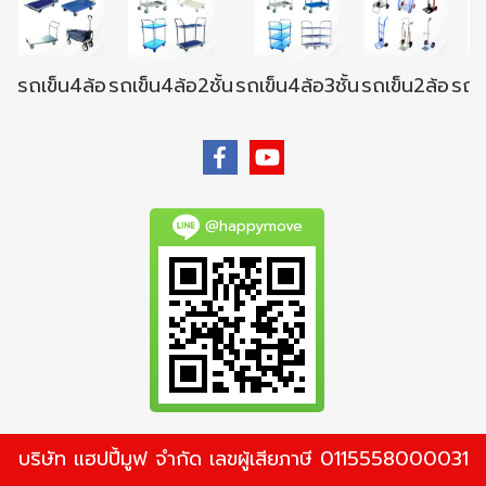
รถเข็น4ล้อ
รถเข็น4ล้อ2ชั้น
รถเข็น4ล้อ3ชั้น
รถเข็น2ล้อ
รถเข
@happymove
บริษัท แฮปปี้มูฟ จำกัด เลขผู้เสียภาษี 0115558000031