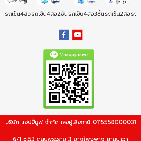
รถเข็น4ล้อ
รถเข็น4ล้อ2ชั้น
รถเข็น4ล้อ3ชั้น
รถเข็น2ล้อ
รถเข
@happymove
บริษัท แฮปปี้มูฟ จำกัด เลขผู้เสียภาษี 0115558000031
6/1 ซ.53 ถนนพระราม 3 บางโพงพาง ยานนาวา