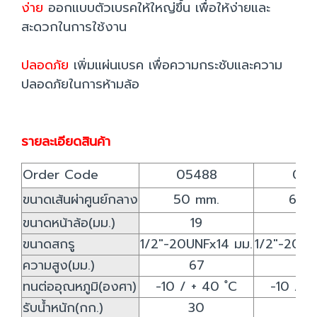
ง่าย
ออกแบบตัวเบรคให้ใหญ่ขึ้น เพื่อให้ง่ายและ
สะดวกในการใช้งาน
ปลอดภัย
เพิ่มแผ่นเบรค เพื่อความกระชับและความ
ปลอดภัยในการห้ามล้อ
รายละเอียดสินค้า
Order Code
05488
055
ขนาดเส้นผ่าศูนย์กลาง
50 mm.
65 
ขนาดหน้าล้อ(มม.)
19
2
ขนาดสกรู
1/2"-20UNFx14 มม.
1/2"-20UN
ความสูง(มม.)
67
8
ทนต่ออุณหภูมิ(องศา)
-10 / + 40 ํC
-10 / +
รับน้ำหนัก(กก.)
30
3