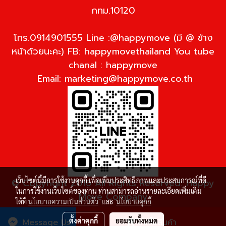
กทม.10120
โทร.0914901555 Line :@happymove (มี @ ข้าง
หน้าด้วยนะคะ) FB: happymovethailand You tube
chanal : happymove
Email:
marketing@happymove.co.th
เว็บไซต์นี้มีการใช้งานคุกกี้ เพื่อเพิ่มประสิทธิภาพและประสบการณ์ที่ดี
© Copyright 2016 All Rights Reserved. Happy
ในการใช้งานเว็บไซต์ของท่าน ท่านสามารถอ่านรายละเอียดเพิ่มเติม
Move Company
ได้ที่
นโยบายความเป็นส่วนตัว
และ
นโยบายคุกกี้
ผู้เข้าชมวันนี้
961
ตั้งค่าคุกกี้
ยอมรับทั้งหมด
Message Us
สั่งซื้อสินค้า