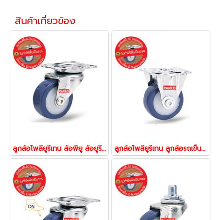
สินค้าเกี่ยวข้อง
ลูกล้อโพลียูรีเทน ล้อพียู ล้อยูรีเทน รับน้้าหนัก30-60กก.แป้นหมุน รุ่น Compact ยี่ห้อ PAREO 04450,04481,04511
ลูกล้อโพลียูรีเทน ลูกล้อรถเข็น ล้อไม่ทำพื้นเป็นรอย รับน้้าหนัก30-60กก.แป้นตาย รุ่น Compact ยี่ห้อ PAREO 31852,31869,13876