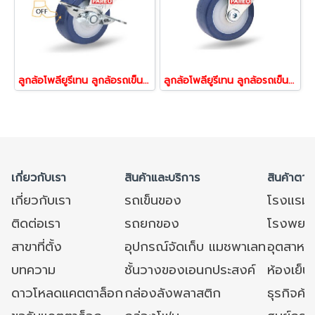
ลูกล้อโพลียูรีเทน ลูกล้อรถเข็น ล้อไม่ทำพื้นเป็นรอย รับน้้าหนัก30-60กกแป้นเบรก รุ่น Compact ยี่ห้อ PAREO 31883,31890,31906
ลูกล้อโพลียูรีเทน ลูกล้อรถเข็น ล้อไม่ทำพื้นเป็นรอย รับน้้าหนัก30-60กก.สกรูหมุน รุ่น Compact ยี่ห้อ PAREO 31913,31920,31937
เกี่ยวกับเรา
สินค้าและบริการ
สินค้าตาม
เกี่ยวกับเรา
รถเข็นของ
โรงแรม
ติดต่อเรา
รถยกของ
โรงพยาบ
สาขาที่ตั้ง
อุปกรณ์จัดเก็บ แมชพาเลท
อุตสาหก
บทความ
ชั้นวางของเอนกประสงค์
ห้องเย็น 
ดาวโหลดแคตตาล็อก
กล่องลังพลาสติก
ธุรกิจค้