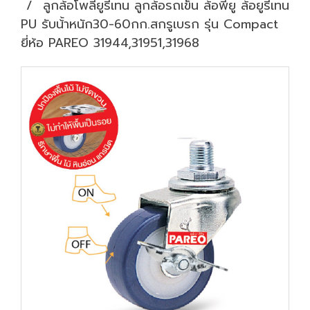
ลูกล้อโพลียูรีเทน ลูกล้อรถเข็น ล้อพียู ล้อยูรีเทน
PU รับน้้าหนัก30-60กก.สกรูเบรก รุ่น Compact
ยี่ห้อ PAREO 31944,31951,31968