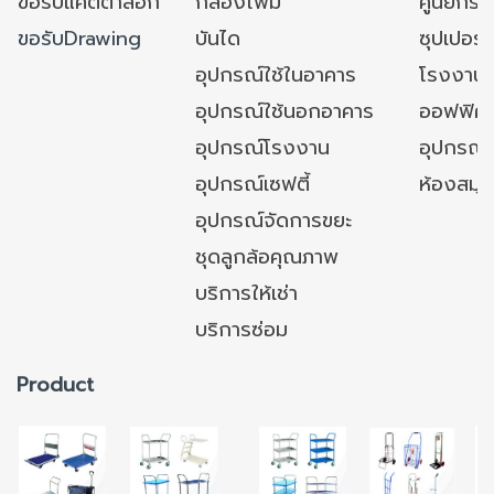
ขอรับแคตตาล็อก
กล่องโฟม
ศูนย์กระ
ขอรับDrawing
บันได
ซุปเปอร์
อุปกรณ์ใช้ในอาคาร
โรงงาน
อุปกรณ์ใช้นอกอาคาร
ออฟฟิศ/ใ
อุปกรณ์โรงงาน
อุปกรณ์
อุปกรณ์เซฟตี้
ห้องสมุ
อุปกรณ์จัดการขยะ
ชุดลูกล้อคุณภาพ
บริการให้เช่า
บริการซ่อม
Product