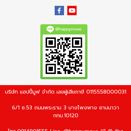
@happymove
บริษัท แฮปปี้มูฟ จำกัด เลขผู้เสียภาษี 0115558000031
6/1 ซ.53 ถนนพระราม 3 บางโพงพาง ยานนาวา
กทม.10120