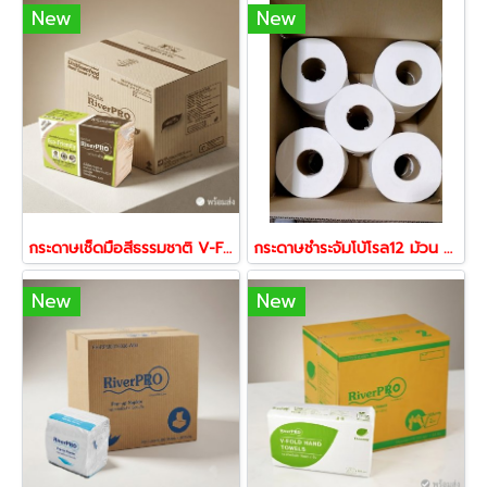
New
New
กระดาษเช็ดมือสีธรรมชาติ V-Fold 2 ชั้น | กระดาษเช็ดมือแบบแผ่น ซึมซับดี สำหรับร้านอาหาร โรงแรม โรงงาน
กระดาษชำระจัมโบ้โรล12 ม้วน ยาว300เมตรต่อ1ม้วน กระดาษทิชชู่2ชั้น พร้อมส่ง 56565
New
New