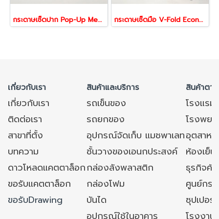
กระดาษเช็ดปาก Pop-Up Medium | กระดาษเช็ดปากแบบดึง 1 แผ่น ใช้งานสะดวก สำหรับร้านอาหาร คาเฟ่ และโรงแรม
กระดาษเช็ดมือ V-Fold Economy 2 ชั้น 250 แผ่น x 24 แพ็ค | ซึมซับดี ประหยัด เหมาะสำหรับร้านอาหาร โรงแรม และสำนักงาน
เกี่ยวกับเรา
สินค้าและบริการ
สินค้าตาม
เกี่ยวกับเรา
รถเข็นของ
โรงแรม
ติดต่อเรา
รถยกของ
โรงพยาบ
สาขาที่ตั้ง
อุปกรณ์จัดเก็บ แมชพาเลท
อุตสาหก
บทความ
ชั้นวางของเอนกประสงค์
ห้องเย็น 
ดาวโหลดแคตตาล็อก
กล่องลังพลาสติก
ธุรกิจค้
ขอรับแคตตาล็อก
กล่องโฟม
ศูนย์กระ
ขอรับDrawing
บันได
ซุปเปอร์
อุปกรณ์ใช้ในอาคาร
โรงงาน