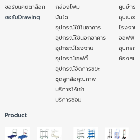
ขอรับแคตตาล็อก
กล่องโฟม
ศูนย์กระ
ขอรับDrawing
บันได
ซุปเปอร์
อุปกรณ์ใช้ในอาคาร
โรงงาน
อุปกรณ์ใช้นอกอาคาร
ออฟฟิศ/ใ
อุปกรณ์โรงงาน
อุปกรณ์
อุปกรณ์เซฟตี้
ห้องสมุ
อุปกรณ์จัดการขยะ
ชุดลูกล้อคุณภาพ
บริการให้เช่า
บริการซ่อม
Product