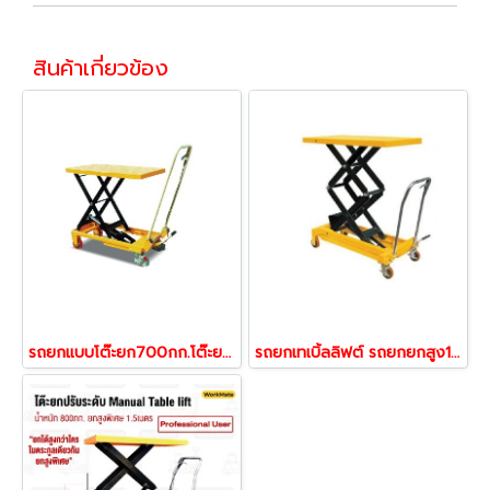
สินค้าเกี่ยวข้อง
รถยกแบบโต๊ะยก700กก.โต๊ะยกไฮดรอลิคแบบมือโยก Table lift truck Work mate 53410
รถยกเทเบิ้ลลิฟต์ รถยกยกสูง1.3เมตร 350กก.โต๊ะยกไฮดรอลิค Table lift truck 53397