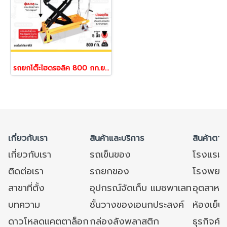
รถยกโต๊ะไฮดรอลิค 800 กก.ยกสูงพิเศษ1.5เมตร Table Lift Truck รุ่น 53403 | Work mate
เกี่ยวกับเรา
สินค้าและบริการ
สินค้าตาม
เกี่ยวกับเรา
รถเข็นของ
โรงแรม
ติดต่อเรา
รถยกของ
โรงพยาบ
สาขาที่ตั้ง
อุปกรณ์จัดเก็บ แมชพาเลท
อุตสาหก
บทความ
ชั้นวางของเอนกประสงค์
ห้องเย็น 
ดาวโหลดแคตตาล็อก
กล่องลังพลาสติก
ธุรกิจค้