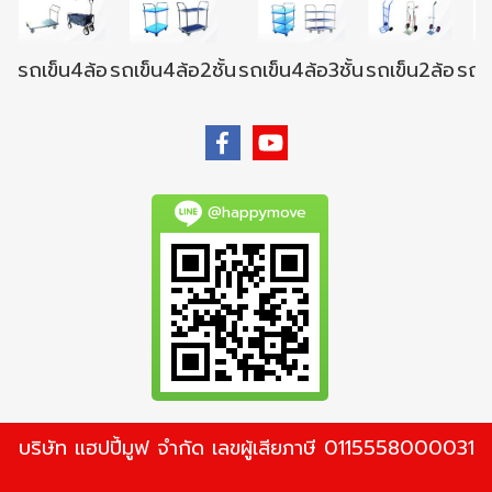
รถเข็น4ล้อ
รถเข็น4ล้อ2ชั้น
รถเข็น4ล้อ3ชั้น
รถเข็น2ล้อ
รถเข
@happymove
บริษัท แฮปปี้มูฟ จำกัด เลขผู้เสียภาษี 0115558000031