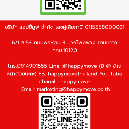
บริษัท แฮปปี้มูฟ จำกัด เลขผู้เสียภาษี 0115558000031
6/1 ซ.53 ถนนพระราม 3 บางโพงพาง ยานนาวา
กทม.10120
โทร.0914901555 Line :@happymove (มี @ ข้าง
หน้าด้วยนะคะ) FB: happymovethailand You tube
chanal : happymove
Email:
marketing@happymove.co.th