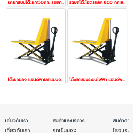
รถยกแบบโต๊ะยก150กก. รถยกเทเบิ้ลลิฟต์ รถยกสูง โต๊ะยกไฮดรอลิค Table lift truck Happy Move 53366
รถยกโต๊ะไฮดรอลิค 800 กก.ยกสูงพิเศษ1.5เมตร Table Lift Truck รุ่น 53403 | Work mate
โต๊ะยกของ แฮนด์พาเลทแบบงา1ตันยกสูงPallet high lifter 54127,54110
โต๊ะยกของระบบไฟฟ้า แฮนด์พาเลทแบบงา1ตันยกสูงPallet high lifter Happy move 53205,53199
เกี่ยวกับเรา
สินค้าและบริการ
สินค้าตาม
เกี่ยวกับเรา
รถเข็นของ
โรงแรม