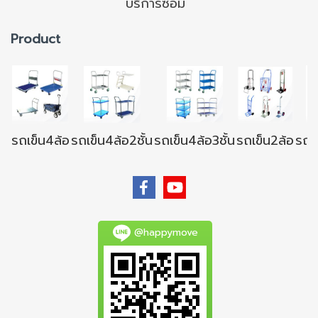
บริการซ่อม
Product
รถเข็น4ล้อ
รถเข็น4ล้อ2ชั้น
รถเข็น4ล้อ3ชั้น
รถเข็น2ล้อ
รถเข
@happymove