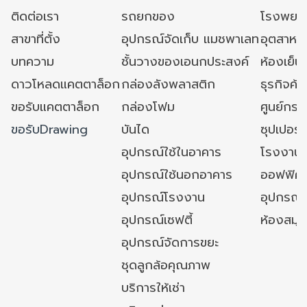
ติดต่อเรา
รถยกของ
โรงพยาบ
สาขาที่ตั้ง
อุปกรณ์จัดเก็บ แมชพาเลท
อุตสาหก
บทความ
ชั้นวางของเอนกประสงค์
ห้องเย็น 
ดาวโหลดแคตตาล็อก
กล่องลังพลาสติก
ธุรกิจค้
ขอรับแคตตาล็อก
กล่องโฟม
ศูนย์กระ
ขอรับDrawing
บันได
ซุปเปอร์
อุปกรณ์ใช้ในอาคาร
โรงงาน
อุปกรณ์ใช้นอกอาคาร
ออฟฟิศ/ใ
อุปกรณ์โรงงาน
อุปกรณ์
อุปกรณ์เซฟตี้
ห้องสมุ
อุปกรณ์จัดการขยะ
ชุดลูกล้อคุณภาพ
บริการให้เช่า