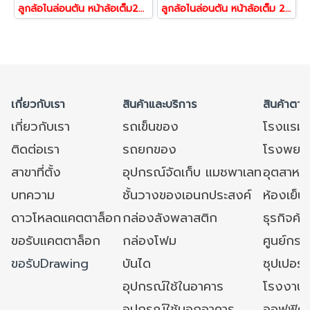
ลูกล้อไนล่อนตัน หน้าล้อเต็ม2นิ้ว น้ำหนัก600กก.แป้นเบรก รุ่นA8 ยี่ห้อ PAREO 38769
ลูกล้อไนล่อนตัน หน้าล้อเต็ม 2 นิ้ว รับน้ำหนัก600กก.แป้นหมุน รุ่นA8 ยี่ห้อ PAREO 38707
เกี่ยวกับเรา
สินค้าและบริการ
สินค้าตาม
เกี่ยวกับเรา
รถเข็นของ
โรงแรม
ติดต่อเรา
รถยกของ
โรงพยาบ
สาขาที่ตั้ง
อุปกรณ์จัดเก็บ แมชพาเลท
อุตสาหก
บทความ
ชั้นวางของเอนกประสงค์
ห้องเย็น 
ดาวโหลดแคตตาล็อก
กล่องลังพลาสติก
ธุรกิจค้
ขอรับแคตตาล็อก
กล่องโฟม
ศูนย์กระ
ขอรับDrawing
บันได
ซุปเปอร์
อุปกรณ์ใช้ในอาคาร
โรงงาน
อุปกรณ์ใช้นอกอาคาร
ออฟฟิศ/ใ