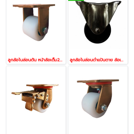
ลูกล้อไนล่อนตัน หน้าล้อเต็ม2นิ้ว รับน้ำหนัก600กก.แป้นตาย รุ่นA8 ยี่ห้อ PAREO 38738
ลูกล้อไนล่อนดำแป้นตาย ล้อเฟอร์นิเจอร์ ล้อโต๊ะ ล้อตู้ ล้อเตียง ตรา HUFA พร้อมส่ง (1ลูก)