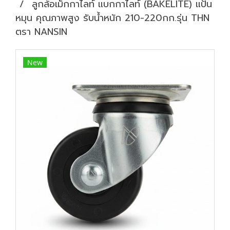
ลูกล้อเม็กกาไลท์ แบกกาไลท์ (BAKELITE) แป้น
หมุน คุณภาพสูง รับน้ำหนัก 210-220กก.รุ่น THN
ตรา NANSIN
New