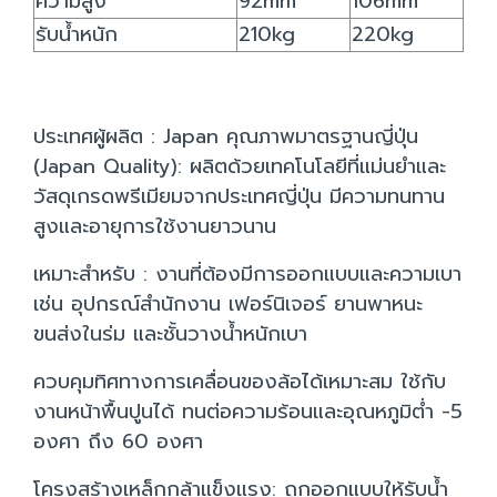
ความสูง
92mm
106mm
รับน้ำหนัก
210kg
220kg
ประเทศผู้ผลิต : Japan คุณภาพมาตรฐานญี่ปุ่น
(Japan Quality): ผลิตด้วยเทคโนโลยีที่แม่นยำและ
วัสดุเกรดพรีเมียมจากประเทศญี่ปุ่น มีความทนทาน
สูงและอายุการใช้งานยาวนาน
เหมาะสำหรับ : งานที่ต้องมีการออกแบบและความเบา
เช่น อุปกรณ์สำนักงาน เฟอร์นิเจอร์ ยานพาหนะ
ขนส่งในร่ม และชั้นวางน้ำหนักเบา
ควบคุมทิศทางการเคลื่อนของล้อได้เหมาะสม ใช้กับ
งานหน้าพื้นปูนได้ ทนต่อความร้อนและอุณหภูมิต่ำ -5
องศา ถึง 60 องศา
โครงสร้างเหล็กกล้าแข็งแรง: ถูกออกแบบให้รับน้ำ