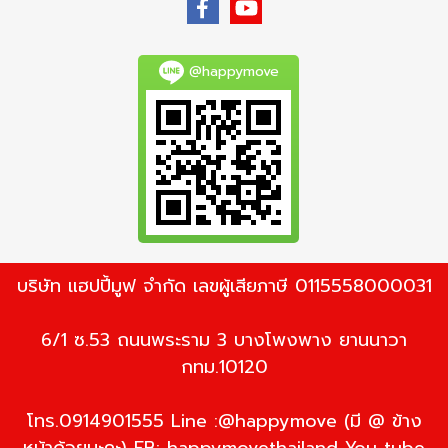
@happymove
บริษัท แฮปปี้มูฟ จำกัด เลขผู้เสียภาษี 0115558000031
6/1 ซ.53 ถนนพระราม 3 บางโพงพาง ยานนาวา
กทม.10120
โทร.0914901555 Line :@happymove (มี @ ข้าง
หน้าด้วยนะคะ) FB: happymovethailand You tube