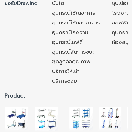
ขอรับDrawing
บันได
ซุปเปอร์
อุปกรณ์ใช้ในอาคาร
โรงงาน
อุปกรณ์ใช้นอกอาคาร
ออฟฟิศ/ใ
อุปกรณ์โรงงาน
อุปกรณ์
อุปกรณ์เซฟตี้
ห้องสมุ
อุปกรณ์จัดการขยะ
ชุดลูกล้อคุณภาพ
บริการให้เช่า
บริการซ่อม
Product