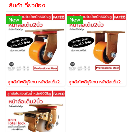
สินค้าเกี่ยวข้อง
New
New
ลูกล้อโพลียูรีเทน หน้าล้อเต็ม2นิ้ว ขาเหล็กหนา5.5-6มม.รับน้ำหนัก600กก.แป้นหมุน รุ่นA8 ยี่ห้อ PAREO 38615
ลูกล้อโพลียูรีเทน หน้าล้อเต็ม2นิ้ว ขาเหล็กหนา 5.5-6 มม.รับน้ำหนัก600กก.แป้นตาย รุ่นA8 ยี่ห้อ PAREO 38646