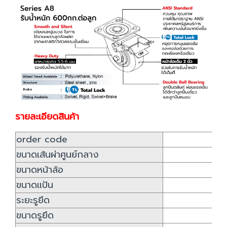
รายละเอียดสินค้า
order code
ขนาดเส้นผ่าศูนย์กลาง
ขนาดหน้าล้อ
ขนาดแป้น
1
ระยะรูยึด
ขนาดรูยึด