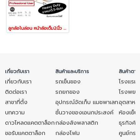
ลูกล้อไนล่อน หน้าล้อเต็ม2นิ้ว น้ำหนัก600กก.แป้นเบรก รุ่นA8 ยี่ห้อ PAREO 38769
เกี่ยวกับเรา
สินค้าและบริการ
สินค้าตาม
เกี่ยวกับเรา
รถเข็นของ
โรงแรม
ติดต่อเรา
รถยกของ
โรงพยาบ
สาขาที่ตั้ง
อุปกรณ์จัดเก็บ แมชพาเลท
อุตสาหก
บทความ
ชั้นวางของเอนกประสงค์
ห้องเย็น 
ดาวโหลดแคตตาล็อก
กล่องลังพลาสติก
ธุรกิจค้
ขอรับแคตตาล็อก
กล่องโฟม
ศูนย์กระ