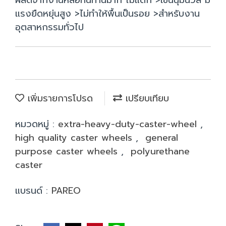
ผลิตจากงานหล่อทนทานมาก ไม่แตก >เข็นนุ่มนวล มี
แรงยืดหยุ่นสูง >ไม่ทำให้พื้นเป็นรอย >สำหรับงาน
อุตสาหกรรมทั่วไป
เพิ่มรายการโปรด
เปรียบเทียบ
หมวดหมู่ :
extra-heavy-duty-caster-wheel
,
high quality caster wheels
,
general
purpose caster wheels
,
polyurethane
caster
แบรนด์ :
PAREO