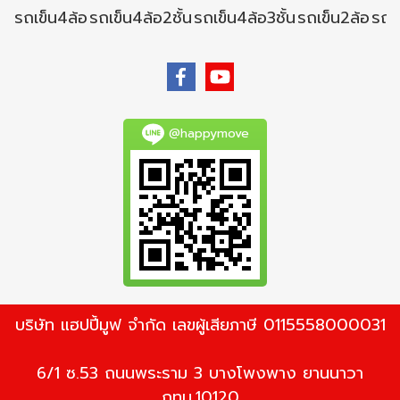
รถเข็น4ล้อ
รถเข็น4ล้อ2ชั้น
รถเข็น4ล้อ3ชั้น
รถเข็น2ล้อ
รถเข
@happymove
บริษัท แฮปปี้มูฟ จำกัด เลขผู้เสียภาษี 0115558000031
6/1 ซ.53 ถนนพระราม 3 บางโพงพาง ยานนาวา
กทม.10120