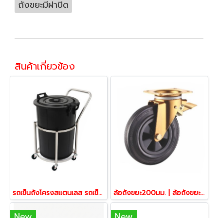
ถังขยะมีฝาปิด
สินค้าเกี่ยวข้อง
รถเข็นถังโครงสแตนเลส รถเข็นขยะ รถเข็นสแตนเลสพร้อมถังน้ำ รถเข็นน้ำ Backet Trolley Happy Move
ล้อถังขยะ200มม. | ล้อถังขยะกทม.8นิ้ว Heavy Duty มีเบรก ราคาส่ง | PAREO
New
New