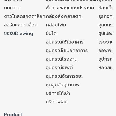
บทความ
ชั้นวางของเอนกประสงค์
ห้องเย็น 
ดาวโหลดแคตตาล็อก
กล่องลังพลาสติก
ธุรกิจค้
ขอรับแคตตาล็อก
กล่องโฟม
ศูนย์กระ
ขอรับDrawing
บันได
ซุปเปอร์
อุปกรณ์ใช้ในอาคาร
โรงงาน
อุปกรณ์ใช้นอกอาคาร
ออฟฟิศ/ใ
อุปกรณ์โรงงาน
อุปกรณ์
อุปกรณ์เซฟตี้
ห้องสมุ
อุปกรณ์จัดการขยะ
ชุดลูกล้อคุณภาพ
บริการให้เช่า
บริการซ่อม
Product