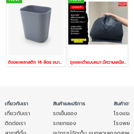
ถังขยะพลาสติก 14 ลิตร ขนาด 27.5x21x31.5 ซม. ทนทาน | Horecat
ถุงขยะดำแบบหนา มีความเหนียวทนทาน
เกี่ยวกับเรา
สินค้าและบริการ
สินค้าตาม
เกี่ยวกับเรา
รถเข็นของ
โรงแรม
ติดต่อเรา
รถยกของ
โรงพยาบ
สาขาที่ตั้ง
อุปกรณ์จัดเก็บ แมชพาเลท
อุตสาหก