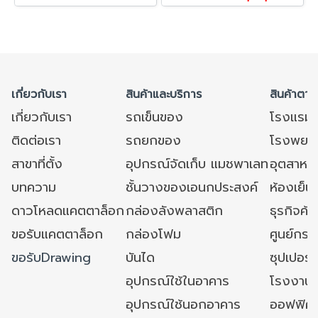
เกี่ยวกับเรา
สินค้าและบริการ
สินค้าตาม
เกี่ยวกับเรา
รถเข็นของ
โรงแรม
ติดต่อเรา
รถยกของ
โรงพยาบ
สาขาที่ตั้ง
อุปกรณ์จัดเก็บ แมชพาเลท
อุตสาหก
บทความ
ชั้นวางของเอนกประสงค์
ห้องเย็น 
ดาวโหลดแคตตาล็อก
กล่องลังพลาสติก
ธุรกิจค้
ขอรับแคตตาล็อก
กล่องโฟม
ศูนย์กระ
ขอรับDrawing
บันได
ซุปเปอร์
อุปกรณ์ใช้ในอาคาร
โรงงาน
อุปกรณ์ใช้นอกอาคาร
ออฟฟิศ/ใ