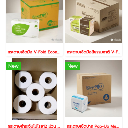
กระดาษเช็ดมือ V-Fold Economy 2 ชั้น 250 แผ่น x 24 แพ็ค | ซึมซับดี ประหยัด เหมาะสำหรับร้านอาหาร โรงแรม และสำนักงาน
กระดาษเช็ดมือสีธรรมชาติ V-Fold 2 ชั้น | กระดาษเช็ดมือแบบแผ่น ซึมซับดี สำหรับร้านอาหาร โรงแรม โรงงาน
New
New
กระดาษชำระจัมโบ้โรล12 ม้วน ยาว300เมตรต่อ1ม้วน กระดาษทิชชู่2ชั้น พร้อมส่ง 56565
กระดาษเช็ดปาก Pop-Up Medium | กระดาษเช็ดปากแบบดึง 1 แผ่น ใช้งานสะดวก สำหรับร้านอาหาร คาเฟ่ และโรงแรม