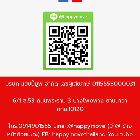
@happymove
บริษัท แฮปปี้มูฟ จำกัด เลขผู้เสียภาษี 0115558000031
6/1 ซ.53 ถนนพระราม 3 บางโพงพาง ยานนาวา
กทม.10120
โทร.0914901555 Line :@happymove (มี @ ข้าง
หน้าด้วยนะคะ) FB: happymovethailand You tube