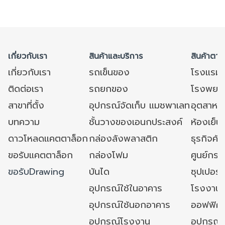
เกี่ยวกับเรา
สินค้าและบริการ
สินค้าตาม
เกี่ยวกับเรา
รถเข็นของ
โรงแรม
ติดต่อเรา
รถยกของ
โรงพยาบ
สาขาที่ตั้ง
อุปกรณ์จัดเก็บ แมชพาเลท
อุตสาหก
บทความ
ชั้นวางของเอนกประสงค์
ห้องเย็น 
ดาวโหลดแคตตาล็อก
กล่องลังพลาสติก
ธุรกิจค้
ขอรับแคตตาล็อก
กล่องโฟม
ศูนย์กระ
ขอรับDrawing
บันได
ซุปเปอร์
อุปกรณ์ใช้ในอาคาร
โรงงาน
อุปกรณ์ใช้นอกอาคาร
ออฟฟิศ/ใ
อุปกรณ์โรงงาน
อุปกรณ์