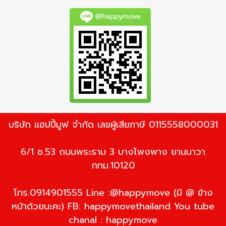
@happymove
บริษัท แฮปปี้มูฟ จำกัด เลขผู้เสียภาษี 0115558000031
6/1 ซ.53 ถนนพระราม 3 บางโพงพาง ยานนาวา
กทม.10120
โทร.0914901555 Line :@happymove (มี @ ข้าง
หน้าด้วยนะคะ) FB: happymovethailand You tube
chanal : happymove