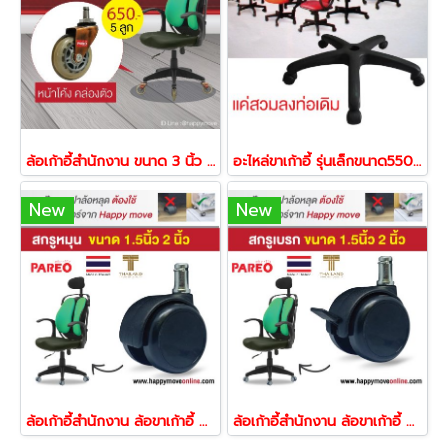
ล้อเก้าอี้สำนักงาน ขนาด 3 นิ้ว ล้อโพลียูรีเทน แกนแหวนล็อค รุ่น ล้อสเก็ต ยี่ห้อ PAREO 42094
อะไหล่ขาเก้าอี้ รุ่นเล็กขนาด550มม 54172
New
New
ล้อเก้าอี้สำนักงาน ล้อขาเก้าอี้ สีดำขนาด40,50มม.แกนแหวนล็อค ฝาล้อไม่แยกออกจากกัน รุ่น Two-tone ยี่ห้อ PAREO 21860,21877
ล้อเก้าอี้สำนักงาน ล้อขาเก้าอี้ สีดำขนาด40,50มม.แกนแหวนล็อคเบรก ฝาล้อไม่แยกออกจากกัน รุ่น Two-tone ยี่ห้อ PAREO 21884,21891