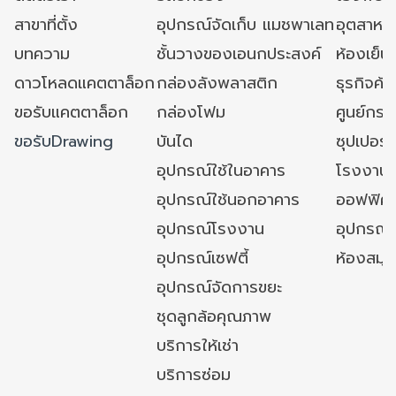
สาขาที่ตั้ง
อุปกรณ์จัดเก็บ แมชพาเลท
อุตสาหก
บทความ
ชั้นวางของเอนกประสงค์
ห้องเย็น 
ดาวโหลดแคตตาล็อก
กล่องลังพลาสติก
ธุรกิจค้
ขอรับแคตตาล็อก
กล่องโฟม
ศูนย์กระ
ขอรับDrawing
บันได
ซุปเปอร์
อุปกรณ์ใช้ในอาคาร
โรงงาน
อุปกรณ์ใช้นอกอาคาร
ออฟฟิศ/ใ
อุปกรณ์โรงงาน
อุปกรณ์
อุปกรณ์เซฟตี้
ห้องสมุ
อุปกรณ์จัดการขยะ
ชุดลูกล้อคุณภาพ
บริการให้เช่า
บริการซ่อม