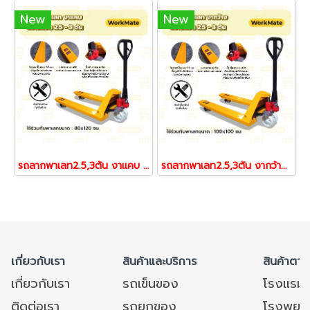
New
New
รถลากพาเลท2.5,3ตัน งาแคบ แฮนด์พาเลท Hand pallet รถยกไฮดรอลิก รถยกของ ล้อไนล่อน รถตะเข้ รถยกแบบงา รุ่น Workmate
รถลากพาเลท2.5,3ตัน งากว้าง รถยกไฮดรอลิก แฮนด์พาเลท Hand pallet รถยกของ ล้อไนล่อน รถตะเข้ รถยกแบบงา รุ่น Workmate
เกี่ยวกับเรา
สินค้าและบริการ
สินค้าตาม
เกี่ยวกับเรา
รถเข็นของ
โรงแรม
ติดต่อเรา
รถยกของ
โรงพยาบ