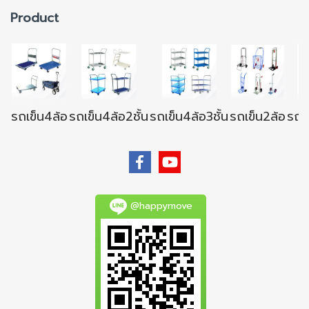
Product
รถเข็น4ล้อ
รถเข็น4ล้อ2ชั้น
รถเข็น4ล้อ3ชั้น
รถเข็น2ล้อ
รถเข
@happymove