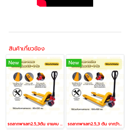
สินค้าเกี่ยวข้อง
New
New
รถลากพาเลท2.5,3ตัน งาแคบ ล้อโพลียูรีเทน รถยกแฮนด์พาเลท Habd pallet รถยกไฮดรอลิก hydralic รถยกของ รุ่น Workmate
รถลากพาเลท2.5,3 ตัน งากว้าง ล้อโพลียูรีเทน รถแฮนด์พาเลท รถยกไฮดรอลิก Hydralic Hand pallet รถยกของ งากว้าง รุ่น Work mate