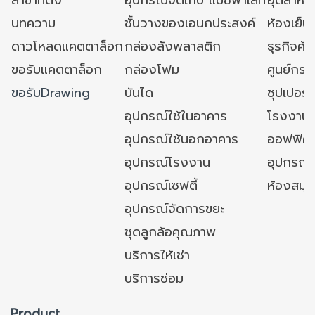
บทความ
ชั้นวางของเอนกประสงค์
ห้องเย็น 
ดาวโหลดแคตตาล็อก
กล่องลังพลาสติก
ธุรกิจค้
ขอรับแคตตาล็อก
กล่องโฟม
ศูนย์กระ
ขอรับDrawing
บันได
ซุปเปอร์
อุปกรณ์ใช้ในอาคาร
โรงงาน
อุปกรณ์ใช้นอกอาคาร
ออฟฟิศ/ใ
อุปกรณ์โรงงาน
อุปกรณ์
อุปกรณ์เซฟตี้
ห้องสมุ
อุปกรณ์จัดการขยะ
ชุดลูกล้อคุณภาพ
บริการให้เช่า
บริการซ่อม
Product