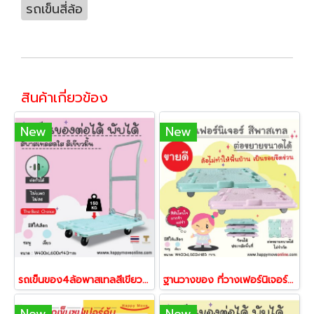
รถเข็นสี่ล้อ
สินค้าเกี่ยวข้อง
New
New
รถเข็นของ4ล้อพาสเทลสีเขียว รถเข็นพับเก็บได้150กก.รถเข็นท้องแบน รถเข็นของพื้นไฟเบอร์เทคไม่เป็นสนิม รถเข็นต่อขยายได้ แข็งแรงทนทาน พร้อมส่ง Happy Move 42223
ฐานวางของ ที่วางเฟอร์นิเจอร์ ฐานติดล้อ ฐานวางพัดลม ฐานวางเครื่องฟอกอากาศ ฐานวางลำโพง ฐานวางเครื่องเสียง ฐานวางเครื่องปริ้น ดอลลี่ รถเข็น4ล้อไม่มีแฮนด์ ต่อขยายได้HappyMove
New
New