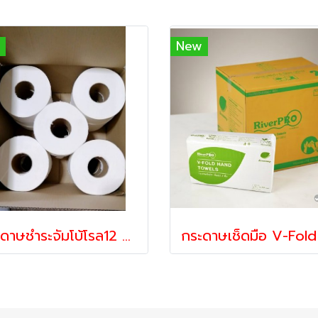
New
กระดาษชำระจัมโบ้โรล12 ม้วน ยาว300เมตรต่อ1ม้วน กระดาษทิชชู่2ชั้น พร้อมส่ง 56565