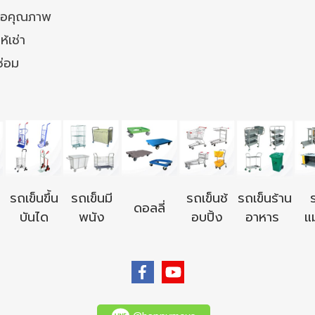
ล้อคุณภาพ
ห้เช่า
ซ่อม
รถเข็นขึ้น
รถเข็นมี
รถเข็นช้
รถเข็นร้าน
ดอลลี่
บันได
พนัง
อบปิ้ง
อาหาร
แม