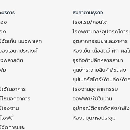
ละบริการ
สินค้าตามธุรกิจ
ของ
โรงแรม/คอนโด
อง
โรงพยาบาล/อุปกรณ์การ
์จัดเก็บ แมชพาเลท
อุตสาหกรรมยาและอาหาร
งของเอนกประสงค์
ห้องเย็น เนื้อสัตว์ ผัก ผลไ
ังพลาสติก
ธุรกิจค้าปลีกหลายสาขา
โฟม
ศูนย์กระจายสินค้า/ขนส่ง
ซุปเปอร์สโตร์/ค้าปลีก/ค้าส
์ใช้ในอาคาร
โรงงานอุตสาหกรรม
์ใช้นอกอาคาร
ออฟฟิศ/ใช้ในบ้าน
์โรงงาน
อุปกรณ์ติดรถจัดส่ง/หลั
เซฟตี้
ห้องสมุด/หอประชุม
์จัดการขยะ