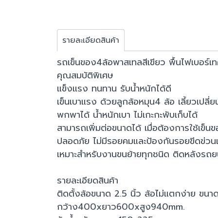
รายละเอียดสินค้า
รถเข็นของ4ล้อพาสเทลสีเขียว พื้นไฟเบอร์
คุณสมบัติพิเศษ
แข็งแรง ทนทาน รับน้ำหนักได้ดี
เข็นเบาแรง ด้วยลูกล้อหมุน4 ล้อ เลี้ยวเปลี่ย
พกพาได้ น้ำหนักเบา ไม่เกะกะพับเก็บได้
สามารถเพิ่มต่อขนาดได้ เมื่อต้องการใช้เข็นข
ปลอดภัย ไม่มีรอยคมและป้องกันรอยขีดข่วนเ
เหมาะสำหรับงานขนย้ายทุกชนิด ติดหลังรถยนต์
รายละเอียดสินค้า
ติดตั้งล้อขนาด 2.5 นิ้ว ล้อไม่แตกง่าย ขนา
กว้าง400xยาว600xสูง940mm.