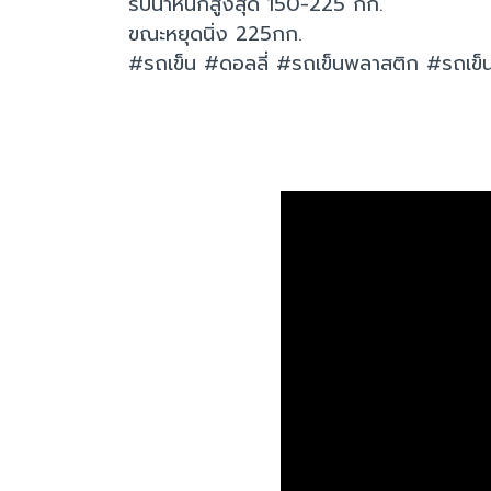
รับน้ำหนักสูงสุด 150-225 กก.
ขณะหยุดนิ่ง 225กก.
#รถเข็น #ดอลลี่ #รถเข็นพลาสติก #รถเข็