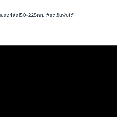
นของ4ล้อ150-225กก. #รถเข็นพับได้