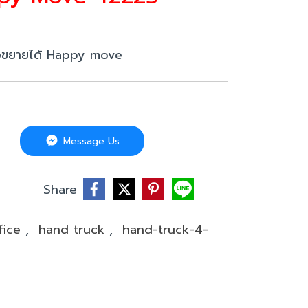
ต่อขยายได้ Happy move
Message Us
บ
Share
fice
,
hand truck
,
hand-truck-4-