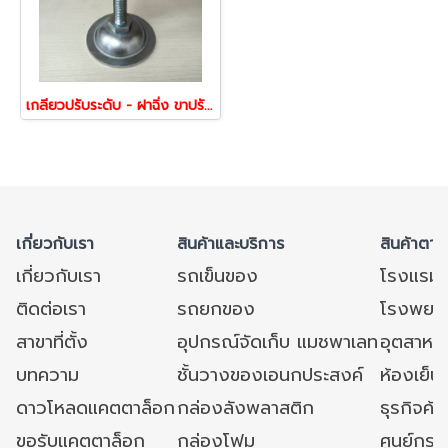
เกลียวปรับระดับ - ฝาฉิ่ง ขาปรับระดับติดตั้งโต๊ะ Happy move
เกี่ยวกับเรา
สินค้าและบริการ
สินค้าตาม
เกี่ยวกับเรา
รถเข็นของ
โรงแรม
ติดต่อเรา
รถยกของ
โรงพยาบ
สาขาที่ตั้ง
อุปกรณ์จัดเก็บ แมชพาเลท
อุตสาหก
บทความ
ชั้นวางของเอนกประสงค์
ห้องเย็น 
ดาวโหลดแคตตาล็อก
กล่องลังพลาสติก
ธุรกิจค้
ขอรับแคตตาล็อก
กล่องโฟม
ศูนย์กระ