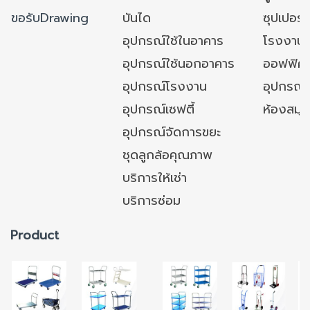
ขอรับDrawing
บันได
ซุปเปอร์
อุปกรณ์ใช้ในอาคาร
โรงงาน
อุปกรณ์ใช้นอกอาคาร
ออฟฟิศ/ใ
อุปกรณ์โรงงาน
อุปกรณ์
อุปกรณ์เซฟตี้
ห้องสมุ
อุปกรณ์จัดการขยะ
ชุดลูกล้อคุณภาพ
บริการให้เช่า
บริการซ่อม
Product