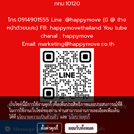
กทม.10120
โทร.0914901555 Line :@happymove (มี @ ข้าง
หน้าด้วยนะคะ) FB: happymovethailand You tube
chanal : happymove
Email:
marketing@happymove.co.th
เว็บไซต์นี้มีการใช้งานคุกกี้ เพื่อเพิ่มประสิทธิภาพและประสบการณ์ที่ดี
© Copyright 2016 All Rights Reserved. Happy
ในการใช้งานเว็บไซต์ของท่าน ท่านสามารถอ่านรายละเอียดเพิ่มเติม
Move Company
ได้ที่
นโยบายความเป็นส่วนตัว
และ
นโยบายคุกกี้
ผู้เข้าชมวันนี้
1
ตั้งค่าคุกกี้
ยอมรับทั้งหมด
Message Us
สั่งซื้อสินค้า