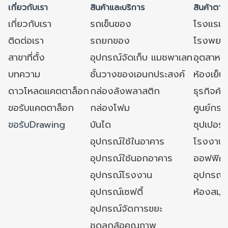
เกี่ยวกับเรา
สินค้าและบริการ
สินค้าตาม
เกี่ยวกับเรา
รถเข็นของ
โรงแรม
ติดต่อเรา
รถยกของ
โรงพยาบ
สาขาที่ตั้ง
อุปกรณ์จัดเก็บ แมชพาเลท
อุตสาหก
บทความ
ชั้นวางของเอนกประสงค์
ห้องเย็น 
ดาวโหลดแคตตาล็อก
กล่องลังพลาสติก
ธุรกิจค้
ขอรับแคตตาล็อก
กล่องโฟม
ศูนย์กระ
ขอรับDrawing
บันได
ซุปเปอร์
อุปกรณ์ใช้ในอาคาร
โรงงาน
อุปกรณ์ใช้นอกอาคาร
ออฟฟิศ/ใ
อุปกรณ์โรงงาน
อุปกรณ์
อุปกรณ์เซฟตี้
ห้องสมุ
อุปกรณ์จัดการขยะ
ชุดลูกล้อคุณภาพ