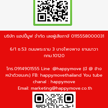
บริษัท แฮปปี้มูฟ จำกัด เลขผู้เสียภาษี 0115558000031
6/1 ซ.53 ถนนพระราม 3 บางโพงพาง ยานนาวา
กทม.10120
โทร.0914901555 Line :@happymove (มี @ ข้าง
หน้าด้วยนะคะ) FB: happymovethailand You tube
chanal : happymove
Email:
marketing@happymove.co.th