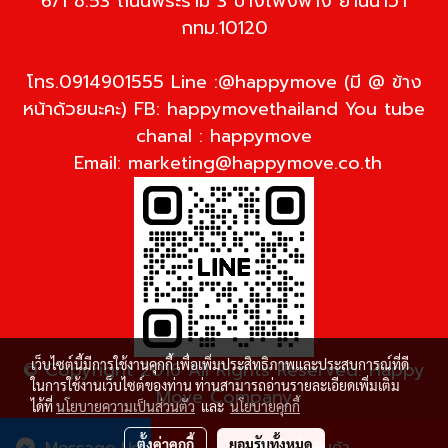
6/1 ซ.53 ถนนพระราม 3 บางโพงพาง ยานนาวา
กทม.10120
โทร.0914901555 Line :@happymove (มี @ ข้าง
หน้าด้วยนะคะ) FB: happymovethailand You tube
chanal : happymove
Email:
marketing@happymove.co.th
เว็บไซต์นี้มีการใช้งานคุกกี้ เพื่อเพิ่มประสิทธิภาพและประสบการณ์ที่ดี
© Copyright 2016 All Rights Reserved. Happy
ในการใช้งานเว็บไซต์ของท่าน ท่านสามารถอ่านรายละเอียดเพิ่มเติม
Move Company
ได้ที่
นโยบายความเป็นส่วนตัว
และ
นโยบายคุกกี้
ผู้เข้าชมวันนี้
4,292
ตั้งค่าคุกกี้
ยอมรับทั้งหมด