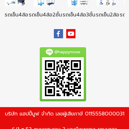
รถเข็น4ล้อ
รถเข็น4ล้อ2ชั้น
รถเข็น4ล้อ3ชั้น
รถเข็น2ล้อ
รถเข
@happymove
บริษัท แฮปปี้มูฟ จำกัด เลขผู้เสียภาษี 0115558000031