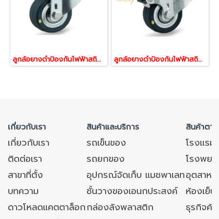
ลูกล้อยางดำป้องกันไฟฟ้าสถิตย์ ลูกล้อESD สกรูหมุน ล้อสื่อไฟฟ้า ล้อลดไฟฟ้าสถิตย์ รับน้ำหนักได้ 40-150 กก.TENTE 17498,17504,17528,17542
ลูกล้อยางดำป้องกันไฟฟ้าสถิตย์ ลูกล้อESD ล้อสกรูเบรก ล้อสื่อไฟฟ้า ล้อconductive รับน้ำหนักได้ 40-150 กก.TENTE 17566,17573,17597,17610
เกี่ยวกับเรา
สินค้าและบริการ
สินค้าตาม
เกี่ยวกับเรา
รถเข็นของ
โรงแรม
ติดต่อเรา
รถยกของ
โรงพยาบ
สาขาที่ตั้ง
อุปกรณ์จัดเก็บ แมชพาเลท
อุตสาหก
บทความ
ชั้นวางของเอนกประสงค์
ห้องเย็น 
ดาวโหลดแคตตาล็อก
กล่องลังพลาสติก
ธุรกิจค้