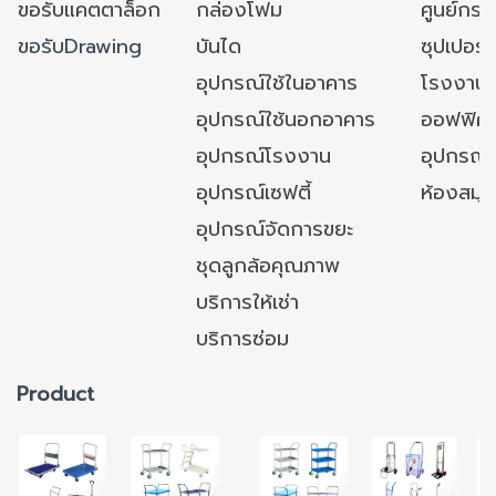
ขอรับแคตตาล็อก
กล่องโฟม
ศูนย์กระ
ขอรับDrawing
บันได
ซุปเปอร์
อุปกรณ์ใช้ในอาคาร
โรงงาน
อุปกรณ์ใช้นอกอาคาร
ออฟฟิศ/ใ
อุปกรณ์โรงงาน
อุปกรณ์
อุปกรณ์เซฟตี้
ห้องสมุ
อุปกรณ์จัดการขยะ
ชุดลูกล้อคุณภาพ
บริการให้เช่า
บริการซ่อม
Product