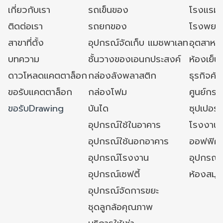
เกี่ยวกับเรา
รถเข็นของ
โรงแรม
ติดต่อเรา
รถยกของ
โรงพยาบ
สาขาที่ตั้ง
อุปกรณ์จัดเก็บ แมชพาเลท
อุตสาหก
บทความ
ชั้นวางของเอนกประสงค์
ห้องเย็น 
ดาวโหลดแคตตาล็อก
กล่องลังพลาสติก
ธุรกิจค้
ขอรับแคตตาล็อก
กล่องโฟม
ศูนย์กระ
ขอรับDrawing
บันได
ซุปเปอร์
อุปกรณ์ใช้ในอาคาร
โรงงาน
อุปกรณ์ใช้นอกอาคาร
ออฟฟิศ/ใ
อุปกรณ์โรงงาน
อุปกรณ์
อุปกรณ์เซฟตี้
ห้องสมุ
อุปกรณ์จัดการขยะ
ชุดลูกล้อคุณภาพ