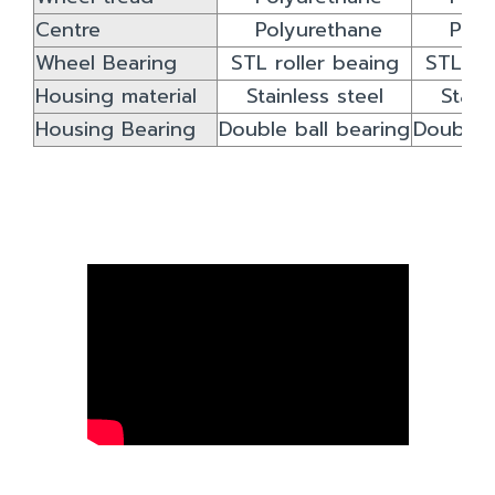
Centre
Polyurethane
Poly
Wheel Bearing
STL roller beaing
STL rol
Housing material
Stainless steel
Stain
Housing Bearing
Double ball bearing
Double b