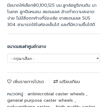
มีขนาดให้เลือก80,100,125 มม.ลูกล้อยูรีเทนตัน นา
โนเทค ลูกปืนหมอน สแตนเลส ล้างทำความสะอาด
ง่าย ไม่มีสิ่งตกค้างที่ร่องล้อ ขาสแตนเลส SUS
304 สามารถใช้ในห้องเย็นได้ และที่มีความชื้นได้ดี
ขนาดเสนผ่าศูนย์กลาง
เพิ่มรายการโปรด
เปรียบเทียบ
หมวดหมู่ :
antimicrobial caster wheels
,
general purpose caster wheels
,
polyurethane caster
,
high quality caster