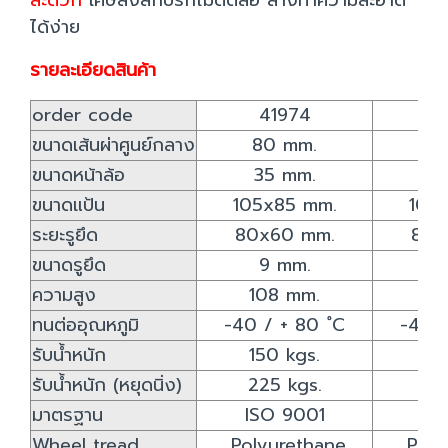
สะดวก
เศษสิ่งสกปรกไม่ติดล้อ ล้างทำความสะอาด
ได้ง่าย
รายละเอียดสินค้า
order code
41974
4
ขนาดเส้นผ่าศูนย์กลาง
80 mm.
10
ขนาดหน้าล้อ
35 mm.
3
ขนาดแป้น
105x85 mm.
105
ระยะรูยึด
80x60 mm.
80x
ขนาดรูยึด
9 mm.
9
ความสูง
108 mm.
12
ทนต่ออุณหภูมิ
-40 / + 80 ํC
-40 /
รับน้ำหนัก
150 kgs.
16
รับน้ำหนัก (หยุดนิ่ง)
225 kgs.
24
มาตรฐาน
ISO 9001
IS
Wheel tread
Polyurethane
Poly