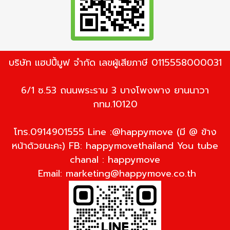
บริษัท แฮปปี้มูฟ จำกัด เลขผู้เสียภาษี 0115558000031
6/1 ซ.53 ถนนพระราม 3 บางโพงพาง ยานนาวา
กทม.10120
โทร.0914901555 Line :@happymove (มี @ ข้าง
หน้าด้วยนะคะ) FB: happymovethailand You tube
chanal : happymove
Email:
marketing@happymove.co.th