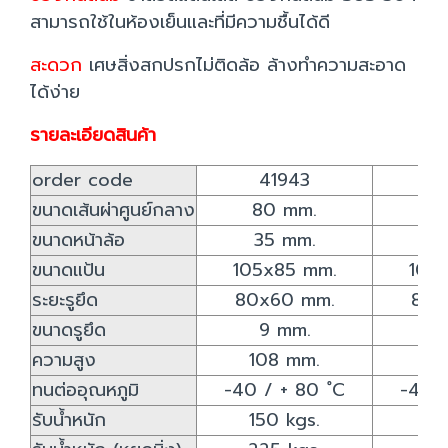
สามารถใช้ในห้องเย็นและที่มีความชื้นได้ดี
สะดวก
เศษสิ่งสกปรกไม่ติดล้อ ล้างทำความสะอาด
ได้ง่าย
รายละเอียดสินค้า
order code
41943
4
ขนาดเส้นผ่าศูนย์กลาง
80 mm.
10
ขนาดหน้าล้อ
35 mm.
3
ขนาดแป้น
105x85 mm.
105
ระยะรูยึด
80x60 mm.
80x
ขนาดรูยึด
9 mm.
9
ความสูง
108 mm.
12
ทนต่ออุณหภูมิ
-40 / + 80 ํC
-40 /
รับน้ำหนัก
150 kgs.
16