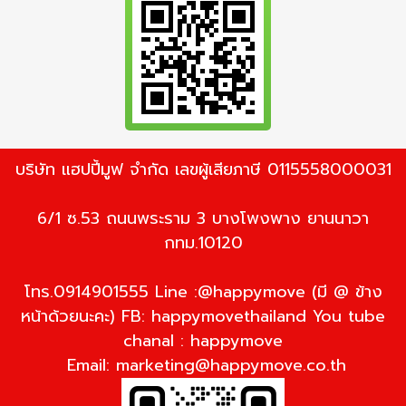
บริษัท แฮปปี้มูฟ จำกัด เลขผู้เสียภาษี 0115558000031
6/1 ซ.53 ถนนพระราม 3 บางโพงพาง ยานนาวา
กทม.10120
โทร.0914901555 Line :@happymove (มี @ ข้าง
หน้าด้วยนะคะ) FB: happymovethailand You tube
chanal : happymove
Email:
marketing@happymove.co.th