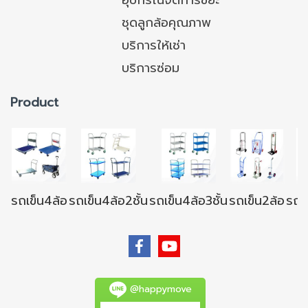
ชุดลูกล้อคุณภาพ
บริการให้เช่า
บริการซ่อม
Product
รถเข็น4ล้อ
รถเข็น4ล้อ2ชั้น
รถเข็น4ล้อ3ชั้น
รถเข็น2ล้อ
รถเข
@happymove