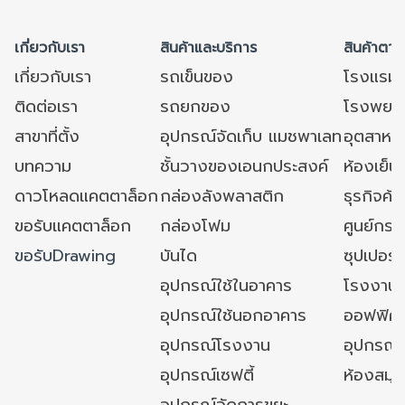
เกี่ยวกับเรา
สินค้าและบริการ
สินค้าตาม
เกี่ยวกับเรา
รถเข็นของ
โรงแรม
ติดต่อเรา
รถยกของ
โรงพยาบ
สาขาที่ตั้ง
อุปกรณ์จัดเก็บ แมชพาเลท
อุตสาหก
บทความ
ชั้นวางของเอนกประสงค์
ห้องเย็น 
ดาวโหลดแคตตาล็อก
กล่องลังพลาสติก
ธุรกิจค้
ขอรับแคตตาล็อก
กล่องโฟม
ศูนย์กระ
ขอรับDrawing
บันได
ซุปเปอร์
อุปกรณ์ใช้ในอาคาร
โรงงาน
อุปกรณ์ใช้นอกอาคาร
ออฟฟิศ/ใ
อุปกรณ์โรงงาน
อุปกรณ์
อุปกรณ์เซฟตี้
ห้องสมุ
อุปกรณ์จัดการขยะ