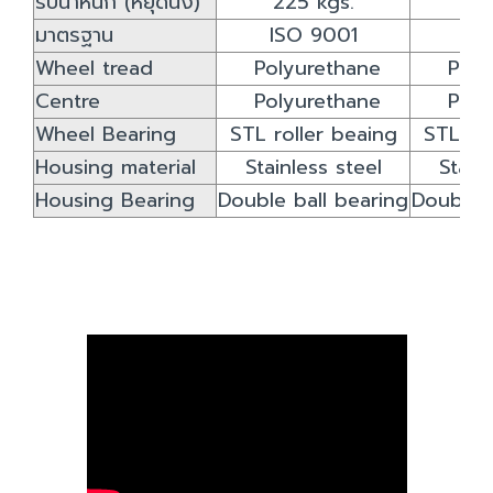
รับน้ำหนัก (หยุดนิ่ง)
225 kgs.
24
มาตรฐาน
ISO 9001
IS
Wheel tread
Polyurethane
Poly
Centre
Polyurethane
Poly
Wheel Bearing
STL roller beaing
STL rol
Housing material
Stainless steel
Stain
Housing Bearing
Double ball bearing
Double b