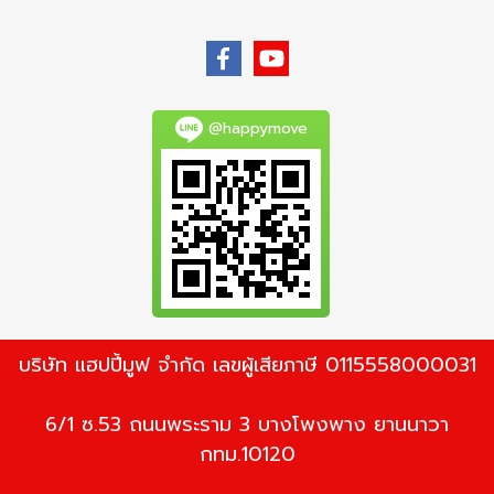
@happymove
บริษัท แฮปปี้มูฟ จำกัด เลขผู้เสียภาษี 0115558000031
6/1 ซ.53 ถนนพระราม 3 บางโพงพาง ยานนาวา
กทม.10120