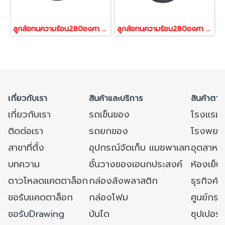
ลูกล้อทนความร้อน280องศา ล้อทนร้อน รับน้ำหนัก 100-300 สกรูหมุน รุ่น BOG ยี่ห้อ TENTE 13476,13490
ลูกล้อทนความร้อน280องศา ล้อทนร้อน รับน้ำหนัก 100-300 สกรูเบรก รุ่น BOG ยี่ห้อ TENTE 13537,13551
เกี่ยวกับเรา
สินค้าและบริการ
สินค้าตาม
เกี่ยวกับเรา
รถเข็นของ
โรงแรม
ติดต่อเรา
รถยกของ
โรงพยาบ
สาขาที่ตั้ง
อุปกรณ์จัดเก็บ แมชพาเลท
อุตสาหก
บทความ
ชั้นวางของเอนกประสงค์
ห้องเย็น 
ดาวโหลดแคตตาล็อก
กล่องลังพลาสติก
ธุรกิจค้
ขอรับแคตตาล็อก
กล่องโฟม
ศูนย์กระ
ขอรับDrawing
บันได
ซุปเปอร์