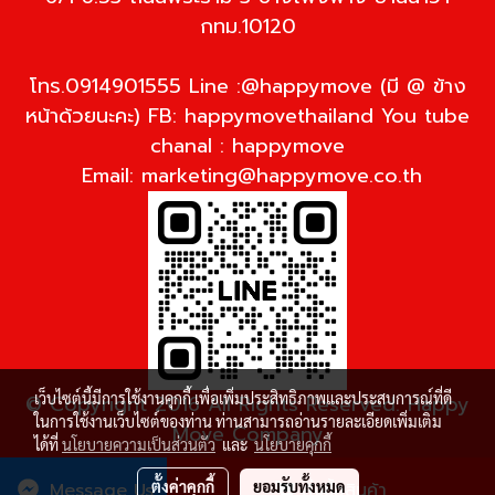
กทม.10120
โทร.0914901555 Line :@happymove (มี @ ข้าง
หน้าด้วยนะคะ) FB: happymovethailand You tube
chanal : happymove
Email:
marketing@happymove.co.th
เว็บไซต์นี้มีการใช้งานคุกกี้ เพื่อเพิ่มประสิทธิภาพและประสบการณ์ที่ดี
© Copyright 2016 All Rights Reserved. Happy
ในการใช้งานเว็บไซต์ของท่าน ท่านสามารถอ่านรายละเอียดเพิ่มเติม
Move Company
ได้ที่
นโยบายความเป็นส่วนตัว
และ
นโยบายคุกกี้
ผู้เข้าชมวันนี้
1,826
ตั้งค่าคุกกี้
ยอมรับทั้งหมด
Message Us
สั่งซื้อสินค้า