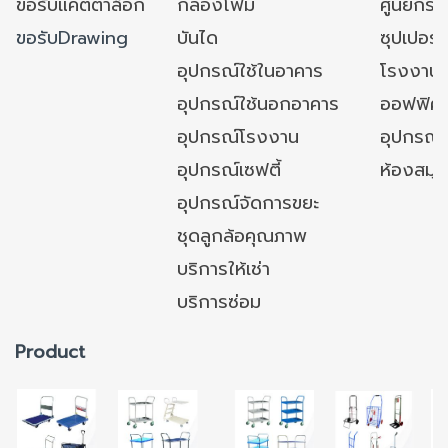
ขอรับแคตตาล็อก
กล่องโฟม
ศูนย์กระ
ขอรับDrawing
บันได
ซุปเปอร์
อุปกรณ์ใช้ในอาคาร
โรงงาน
อุปกรณ์ใช้นอกอาคาร
ออฟฟิศ/ใ
อุปกรณ์โรงงาน
อุปกรณ์
อุปกรณ์เซฟตี้
ห้องสมุ
อุปกรณ์จัดการขยะ
ชุดลูกล้อคุณภาพ
บริการให้เช่า
บริการซ่อม
Product