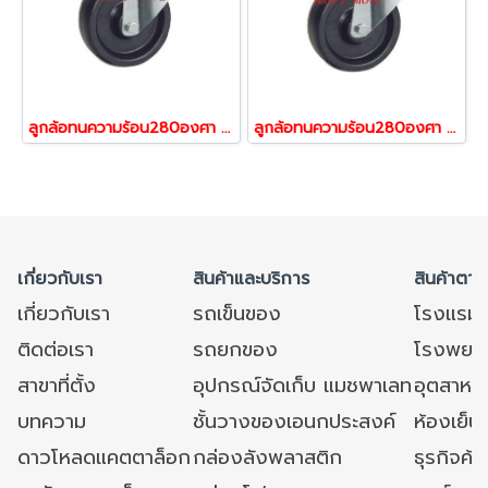
ลูกล้อทนความร้อน280องศา ล้อทนร้อน รับน้ำหนัก 100-300 สกรูหมุน รุ่น BOG ยี่ห้อ TENTE 13476,13490
ลูกล้อทนความร้อน280องศา ล้อทนร้อน รับน้ำหนัก 100-300 สกรูเบรก รุ่น BOG ยี่ห้อ TENTE 13537,13551
เกี่ยวกับเรา
สินค้าและบริการ
สินค้าตาม
เกี่ยวกับเรา
รถเข็นของ
โรงแรม
ติดต่อเรา
รถยกของ
โรงพยาบ
สาขาที่ตั้ง
อุปกรณ์จัดเก็บ แมชพาเลท
อุตสาหก
บทความ
ชั้นวางของเอนกประสงค์
ห้องเย็น 
ดาวโหลดแคตตาล็อก
กล่องลังพลาสติก
ธุรกิจค้