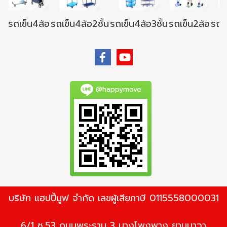
รถเข็น4ล้อ
รถเข็น4ล้อ2ชั้น
รถเข็น4ล้อ3ชั้น
รถเข็น2ล้อ
รถเข
@happymove
บริษัท แฮปปี้มูฟ จำกัด เลขผู้เสียภาษี 0115558000031
6/1 ซ.53 ถนนพระราม 3 บางโพงพาง ยานนาวา