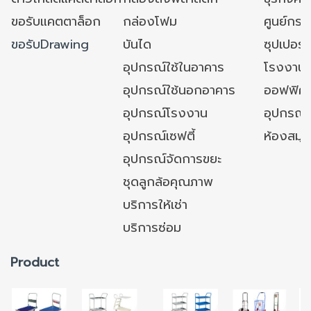
ขอรับแคตตาล็อก
กล่องโฟม
ศูนย์กระ
ขอรับDrawing
บันได
ซุปเปอร์
อุปกรณ์ใช้ในอาคาร
โรงงาน
อุปกรณ์ใช้นอกอาคาร
ออฟฟิศ/ใ
อุปกรณ์โรงงาน
อุปกรณ์
อุปกรณ์เซฟตี้
ห้องสมุ
อุปกรณ์จัดการขยะ
ชุดลูกล้อคุณภาพ
บริการให้เช่า
บริการซ่อม
Product