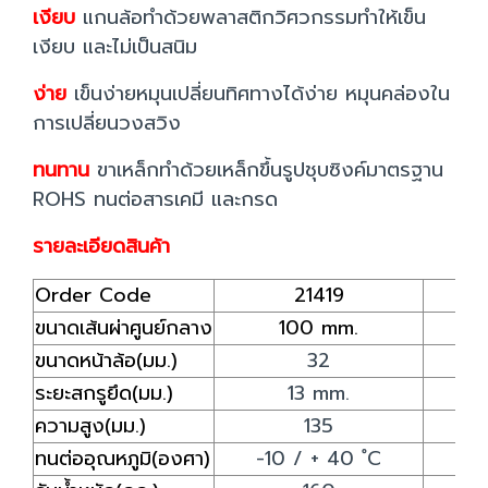
เงียบ
แกนล้อทำด้วยพลาสติกวิศวกรรมทำให้เข็น
เงียบ และไม่เป็นสนิม
ง่าย
เข็นง่ายหมุนเปลี่ยนทิศทางได้ง่าย หมุนคล่องใน
การเปลี่ยนวงสวิง
ทนทาน
ขาเหล็กทำด้วยเหล็กขึ้นรูปชุบซิงค์มาตรฐาน
ROHS ทนต่อสารเคมี และกรด
รายละเอียดสินค้า
Order Code
21419
ขนาดเส้นผ่าศูนย์กลาง
100 mm.
ขนาดหน้าล้อ(มม.)
32
ระยะสกรูยึด(มม.)
13 mm.
ความสูง(มม.)
135
ทนต่ออุณหภูมิ(องศา)
-10 / + 40 ํC
-1