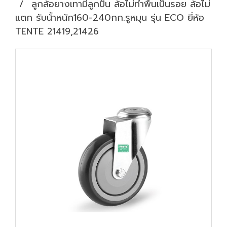
ลูกล้อยางเทามีลูกปืน ล้อไม่ทำพื้นเป็นรอย ล้อไม่
แตก รับน้้าหนัก160-240กก.รูหมุน รุ่น ECO ยี่ห้อ
TENTE 21419,21426