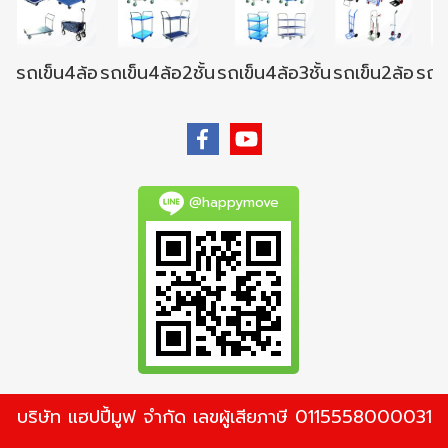
รถเข็น4ล้อ
รถเข็น4ล้อ2ชั้น
รถเข็น4ล้อ3ชั้น
รถเข็น2ล้อ
รถเข
@happymove
บริษัท แฮปปี้มูฟ จำกัด เลขผู้เสียภาษี 0115558000031