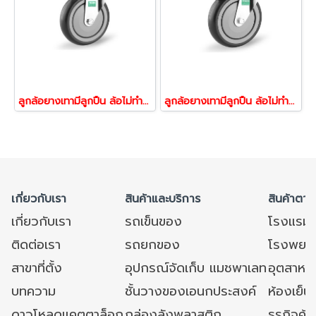
ลูกล้อยางเทามีลูกปืน ล้อไม่ทำพื้นเป็นรอย ล้อไม่แตก รับน้้าหนัก160-240กก.รูหมุน รุ่น ECO ยี่ห้อ TENTE 21419,21426
ลูกล้อยางเทามีลูกปืน ล้อไม่ทำพื้นเป็นรอย ล้อไม่แตก รับน้้าหนัก160-240กก.รูเบรก รุ่น ECO ยี่ห้อ TENTE 21344,21440
เกี่ยวกับเรา
สินค้าและบริการ
สินค้าตาม
เกี่ยวกับเรา
รถเข็นของ
โรงแรม
ติดต่อเรา
รถยกของ
โรงพยาบ
สาขาที่ตั้ง
อุปกรณ์จัดเก็บ แมชพาเลท
อุตสาหก
บทความ
ชั้นวางของเอนกประสงค์
ห้องเย็น 
ดาวโหลดแคตตาล็อก
กล่องลังพลาสติก
ธุรกิจค้