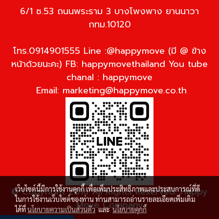
6/1 ซ.53 ถนนพระราม 3 บางโพงพาง ยานนาวา
กทม.10120
โทร.0914901555 Line :@happymove (มี @ ข้าง
หน้าด้วยนะคะ) FB: happymovethailand You tube
chanal : happymove
Email:
marketing@happymove.co.th
เว็บไซต์นี้มีการใช้งานคุกกี้ เพื่อเพิ่มประสิทธิภาพและประสบการณ์ที่ดี
© Copyright 2016 All Rights Reserved. Happy
ในการใช้งานเว็บไซต์ของท่าน ท่านสามารถอ่านรายละเอียดเพิ่มเติม
Move Company
ได้ที่
นโยบายความเป็นส่วนตัว
และ
นโยบายคุกกี้