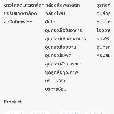
ดาวโหลดแคตตาล็อก
กล่องลังพลาสติก
ธุรกิจค้
ขอรับแคตตาล็อก
กล่องโฟม
ศูนย์กระ
ขอรับDrawing
บันได
ซุปเปอร์
อุปกรณ์ใช้ในอาคาร
โรงงาน
อุปกรณ์ใช้นอกอาคาร
ออฟฟิศ/ใ
อุปกรณ์โรงงาน
อุปกรณ์
อุปกรณ์เซฟตี้
ห้องสมุ
อุปกรณ์จัดการขยะ
ชุดลูกล้อคุณภาพ
บริการให้เช่า
บริการซ่อม
Product