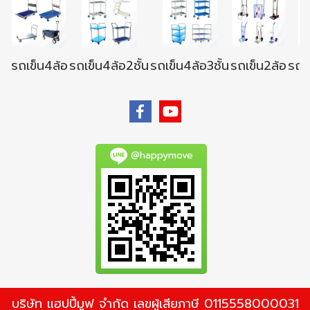
รถเข็น4ล้อ
รถเข็น4ล้อ2ชั้น
รถเข็น4ล้อ3ชั้น
รถเข็น2ล้อ
รถเข
@happymove
บริษัท แฮปปี้มูฟ จำกัด เลขผู้เสียภาษี 0115558000031