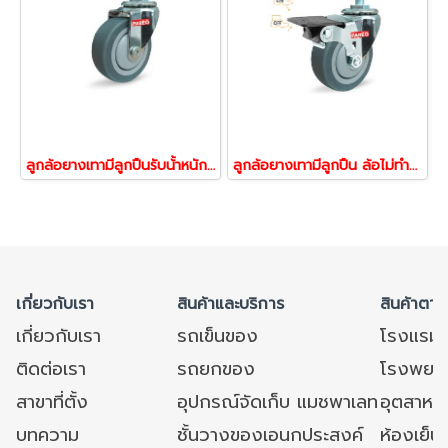
ลูกล้อยางเทามีลูกปืนรับน้้าหนัก55-105กก.ล้อสกรูหมุน ล้อไม่ทำพื้นเป็นรอย รุ่น MOVER ยี่ห้อ PAREO 39667,39674
ลูกล้อยางเทามีลูกปืน ล้อไม่ทำพื้นเป็นรอย รับน้้าหนัก55-105กก.ล้อสกรูเบรก ล้อไม่ทำพื้นเป็นรอย รุ่น MOVER ยี่ห้อ PAREO 39698,39704
เกี่ยวกับเรา
สินค้าและบริการ
สินค้าตาม
เกี่ยวกับเรา
รถเข็นของ
โรงแรม
ติดต่อเรา
รถยกของ
โรงพยาบ
สาขาที่ตั้ง
อุปกรณ์จัดเก็บ แมชพาเลท
อุตสาหก
บทความ
ชั้นวางของเอนกประสงค์
ห้องเย็น 