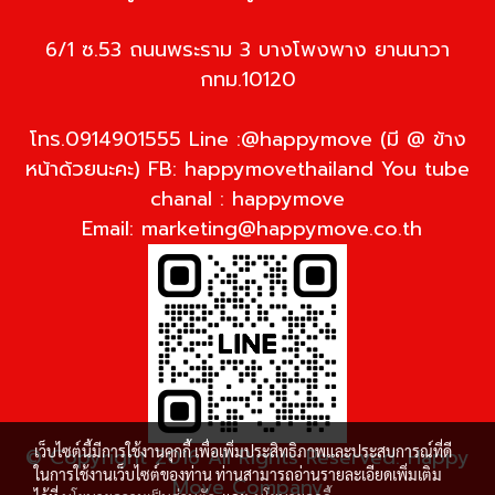
6/1 ซ.53 ถนนพระราม 3 บางโพงพาง ยานนาวา
กทม.10120
โทร.0914901555 Line :@happymove (มี @ ข้าง
หน้าด้วยนะคะ) FB: happymovethailand You tube
chanal : happymove
Email:
marketing@happymove.co.th
เว็บไซต์นี้มีการใช้งานคุกกี้ เพื่อเพิ่มประสิทธิภาพและประสบการณ์ที่ดี
© Copyright 2016 All Rights Reserved. Happy
ในการใช้งานเว็บไซต์ของท่าน ท่านสามารถอ่านรายละเอียดเพิ่มเติม
Move Company