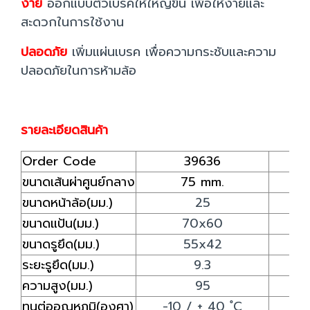
ง่าย
ออกแบบตัวเบรคให้ใหญ่ขึ้น เพื่อให้ง่ายและ
สะดวกในการใช้งาน
ปลอดภัย
เพิ่มแผ่นเบรค เพื่อความกระชับและความ
ปลอดภัยในการห้ามล้อ
รายละเอียดสินค้า
Order Code
39636
ขนาดเส้นผ่าศูนย์กลาง
75 mm.
ขนาดหน้าล้อ(มม.)
25
ขนาดแป้น(มม.)
70x60
ขนาดรูยึด(มม.)
55x42
ระยะรูยึด(มม.)
9.3
ความสูง(มม.)
95
ทนต่ออุณหภูมิ(องศา)
-10 / + 40 ํC
-1