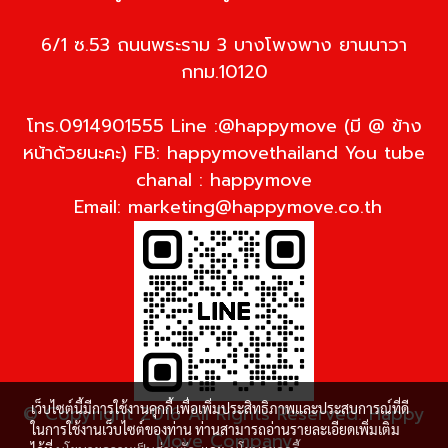
6/1 ซ.53 ถนนพระราม 3 บางโพงพาง ยานนาวา
กทม.10120
โทร.0914901555 Line :@happymove (มี @ ข้าง
หน้าด้วยนะคะ) FB: happymovethailand You tube
chanal : happymove
Email:
marketing@happymove.co.th
เว็บไซต์นี้มีการใช้งานคุกกี้ เพื่อเพิ่มประสิทธิภาพและประสบการณ์ที่ดี
© Copyright 2016 All Rights Reserved. Happy
ในการใช้งานเว็บไซต์ของท่าน ท่านสามารถอ่านรายละเอียดเพิ่มเติม
Move Company