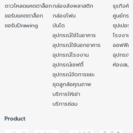
ดาวโหลดแคตตาล็อก
กล่องลังพลาสติก
ธุรกิจค้
ขอรับแคตตาล็อก
กล่องโฟม
ศูนย์กระ
ขอรับDrawing
บันได
ซุปเปอร์
อุปกรณ์ใช้ในอาคาร
โรงงาน
อุปกรณ์ใช้นอกอาคาร
ออฟฟิศ/ใ
อุปกรณ์โรงงาน
อุปกรณ์
อุปกรณ์เซฟตี้
ห้องสมุ
อุปกรณ์จัดการขยะ
ชุดลูกล้อคุณภาพ
บริการให้เช่า
บริการซ่อม
Product