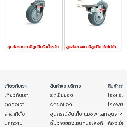
ลูกล้อยางเทามีลูกปืนรับน้้าหนัก55-105กก.ล้อสกรูหมุน ล้อไม่ทำพื้นเป็นรอย รุ่น MOVER ยี่ห้อ PAREO 39667,39674
ลูกล้อยางเทามีลูกปืน ล้อไม่ทำพื้นเป็นรอย รับน้้าหนัก55-105กก.ล้อสกรูเบรก ล้อไม่ทำพื้นเป็นรอย รุ่น MOVER ยี่ห้อ PAREO 39698,39704
เกี่ยวกับเรา
สินค้าและบริการ
สินค้าตาม
เกี่ยวกับเรา
รถเข็นของ
โรงแรม
ติดต่อเรา
รถยกของ
โรงพยาบ
สาขาที่ตั้ง
อุปกรณ์จัดเก็บ แมชพาเลท
อุตสาหก
บทความ
ชั้นวางของเอนกประสงค์
ห้องเย็น 