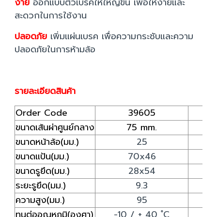
ง่าย
ออกแบบตัวเบรคให้ใหญ่ขึ้น เพื่อให้ง่ายและ
สะดวกในการใช้งาน
ปลอดภัย
เพิ่มแผ่นเบรค เพื่อความกระชับและความ
ปลอดภัยในการห้ามล้อ
รายละเอียดสินค้า
Order Code
39605
ขนาดเส้นผ่าศูนย์กลาง
75 mm.
ขนาดหน้าล้อ(มม.)
25
ขนาดแป้น(มม.)
70x46
ขนาดรูยึด(มม.)
28x54
ระยะรูยึด(มม.)
9.3
ความสูง(มม.)
95
ทนต่ออุณหภูมิ(องศา)
-10 / + 40 ํC
-1