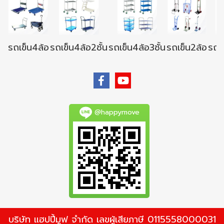
รถเข็น4ล้อ
รถเข็น4ล้อ2ชั้น
รถเข็น4ล้อ3ชั้น
รถเข็น2ล้อ
รถเข
@happymove
บริษัท แฮปปี้มูฟ จำกัด เลขผู้เสียภาษี 0115558000031