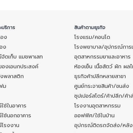
ละบริการ
สินค้าตามธุรกิจ
ของ
โรงแรม/คอนโด
อง
โรงพยาบาล/อุปกรณ์การ
์จัดเก็บ แมชพาเลท
อุตสาหกรรมยาและอาหาร
งของเอนกประสงค์
ห้องเย็น เนื้อสัตว์ ผัก ผลไ
ังพลาสติก
ธุรกิจค้าปลีกหลายสาขา
โฟม
ศูนย์กระจายสินค้า/ขนส่ง
ซุปเปอร์สโตร์/ค้าปลีก/ค้าส
์ใช้ในอาคาร
โรงงานอุตสาหกรรม
์ใช้นอกอาคาร
ออฟฟิศ/ใช้ในบ้าน
์โรงงาน
อุปกรณ์ติดรถจัดส่ง/หลั