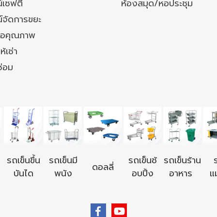
เซฟตี้
ห้องสมุด/หอประชุม
์จัดการขยะ
ล้อคุณภาพ
ห้เช่า
ซ่อม
รถเข็นขึ้น
รถเข็นมี
รถเข็นช้
รถเข็นร้าน
ดอลลี่
บันได
พนัง
อบปิ้ง
อาหาร
แม