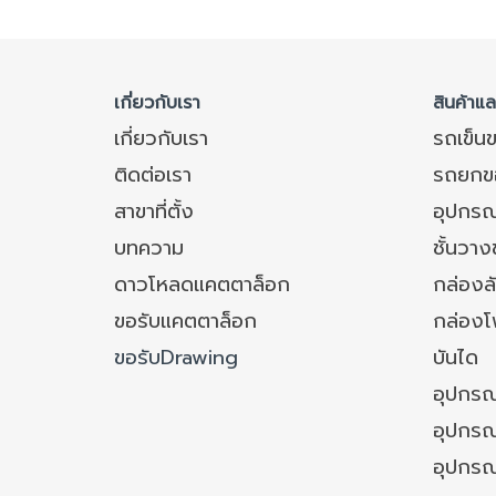
เกี่ยวกับเรา
สินค้าแ
เกี่ยวกับเรา
รถเข็น
ติดต่อเรา
รถยกข
สาขาที่ตั้ง
อุปกรณ
บทความ
ชั้นวา
ดาวโหลดแคตตาล็อก
กล่องล
ขอรับแคตตาล็อก
กล่อง
ขอรับDrawing
บันได
อุปกรณ
อุปกรณ
อุปกรณ