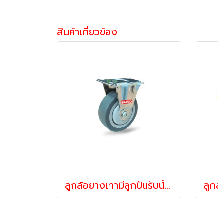
สินค้าเกี่ยวข้อง
ลูกล้อยางเทามีลูกปืนรับน้้าหนัก55-105กก.ล้อแป้นตาย ล้อไม่ทำพื้นเป็นรอย รุ่น MOVER ยี่ห้อ PAREO 39605,39612