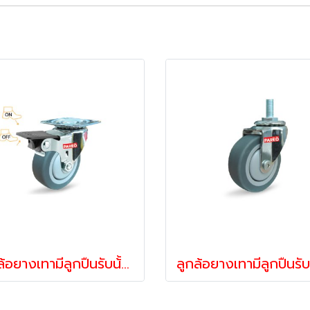
ลูกล้อยางเทามีลูกปืนรับน้้าหนัก55-105กก.ล้อแป้นเบรก ล้อไม่ทำพื้นเป็นรอย รุ่น MOVER ยี่ห้อ PAREO 39636,39643