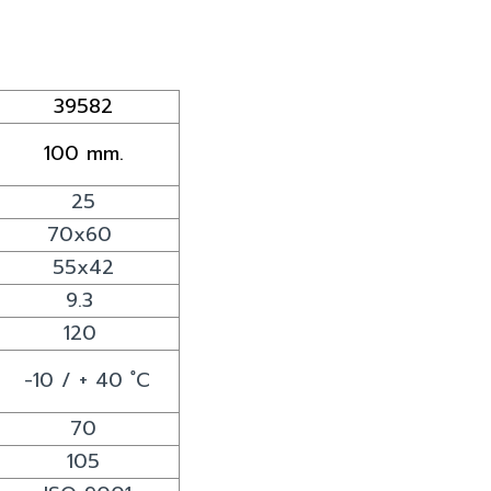
39582
100 mm.
25
70x60
55x42
9.3
120
-10 / + 40 ํC
70
105