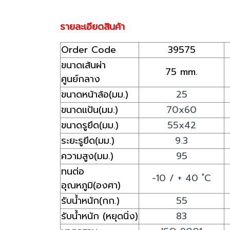
รายละเอียดสินค้า
Order Code
39575
ขนาดเส้นผ่า
75 mm.
ศูนย์กลาง
ขนาดหน้าล้อ(มม.)
25
ขนาดแป้น(มม.)
70x60
ขนาดรูยึด(มม.)
55x42
ระยะรูยึด(มม.)
9.3
ความสูง(มม.)
95
ทนต่อ
-10 / + 40 ํC
อุณหภูมิ(องศา)
รับน้ำหนัก(กก.)
55
รับน้ำหนัก (หยุดนิ่ง)
83