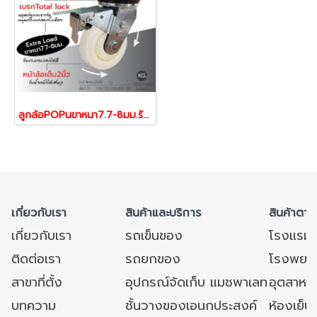
ลูกล้อPOPนขาหนา7.7-8มม.รับน้ำหนัก350-1050กก.ระบบเบรก Total lock Heavy Duty รุ่น Extra ยี่ห้อ PAREO 38257,38264,38271,38288
เกี่ยวกับเรา
สินค้าและบริการ
สินค้าตาม
เกี่ยวกับเรา
รถเข็นของ
โรงแรม
ติดต่อเรา
รถยกของ
โรงพยาบ
สาขาที่ตั้ง
อุปกรณ์จัดเก็บ แมชพาเลท
อุตสาหก
บทความ
ชั้นวางของเอนกประสงค์
ห้องเย็น 