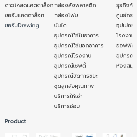
ดาวโหลดแคตตาล็อก
กล่องลังพลาสติก
ธุรกิจค้
ขอรับแคตตาล็อก
กล่องโฟม
ศูนย์กระ
ขอรับDrawing
บันได
ซุปเปอร์
อุปกรณ์ใช้ในอาคาร
โรงงาน
อุปกรณ์ใช้นอกอาคาร
ออฟฟิศ/ใ
อุปกรณ์โรงงาน
อุปกรณ์
อุปกรณ์เซฟตี้
ห้องสมุ
อุปกรณ์จัดการขยะ
ชุดลูกล้อคุณภาพ
บริการให้เช่า
บริการซ่อม
Product