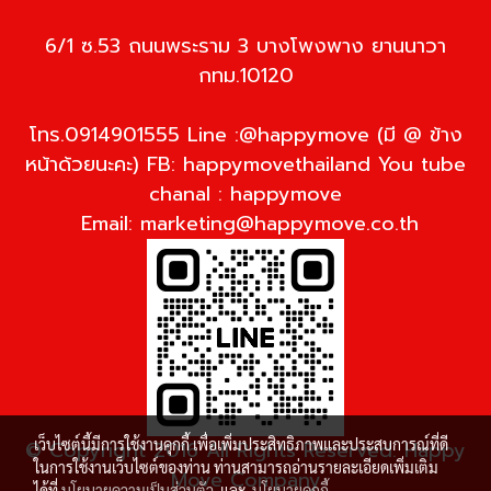
6/1 ซ.53 ถนนพระราม 3 บางโพงพาง ยานนาวา
กทม.10120
โทร.0914901555 Line :@happymove (มี @ ข้าง
หน้าด้วยนะคะ) FB: happymovethailand You tube
chanal : happymove
Email:
marketing@happymove.co.th
เว็บไซต์นี้มีการใช้งานคุกกี้ เพื่อเพิ่มประสิทธิภาพและประสบการณ์ที่ดี
© Copyright 2016 All Rights Reserved. Happy
ในการใช้งานเว็บไซต์ของท่าน ท่านสามารถอ่านรายละเอียดเพิ่มเติม
Move Company
ได้ที่
นโยบายความเป็นส่วนตัว
และ
นโยบายคุกกี้