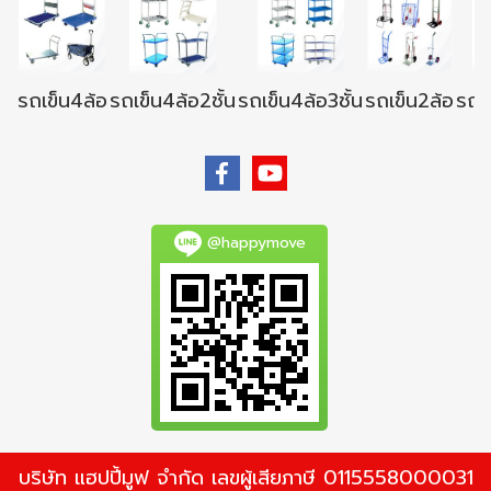
รถเข็น4ล้อ
รถเข็น4ล้อ2ชั้น
รถเข็น4ล้อ3ชั้น
รถเข็น2ล้อ
รถเข
@happymove
บริษัท แฮปปี้มูฟ จำกัด เลขผู้เสียภาษี 0115558000031