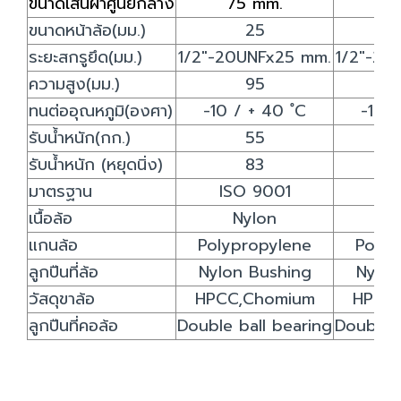
ขนาดเส้นผ่าศูนย์กลาง
75 mm.
10
ขนาดหน้าล้อ(มม.)
25
ระยะสกรูยึด(มม.)
1/2"-20UNFx25 mm.
1/2"-20
ความสูง(มม.)
95
ทนต่ออุณหภูมิ(องศา)
-10 / + 40 ํC
-10 /
รับน้ำหนัก(กก.)
55
รับน้ำหนัก (หยุดนิ่ง)
83
มาตรฐาน
ISO 9001
IS
เนื้อล้อ
Nylon
N
แกนล้อ
Polypropylene
Polyp
ลูกปืนที่ล้อ
Nylon Bushing
Nylon
วัสดุขาล้อ
HPCC,Chomium
HPCC
ลูกปืนที่คอล้อ
Double ball bearing
Double b