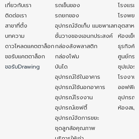
เกี่ยวกับเรา
รถเข็นของ
โรงแรม
ติดต่อเรา
รถยกของ
โรงพยาบ
สาขาที่ตั้ง
อุปกรณ์จัดเก็บ แมชพาเลท
อุตสาหก
บทความ
ชั้นวางของเอนกประสงค์
ห้องเย็น 
ดาวโหลดแคตตาล็อก
กล่องลังพลาสติก
ธุรกิจค้
ขอรับแคตตาล็อก
กล่องโฟม
ศูนย์กระ
ขอรับDrawing
บันได
ซุปเปอร์
อุปกรณ์ใช้ในอาคาร
โรงงาน
อุปกรณ์ใช้นอกอาคาร
ออฟฟิศ/ใ
อุปกรณ์โรงงาน
อุปกรณ์
อุปกรณ์เซฟตี้
ห้องสมุ
อุปกรณ์จัดการขยะ
ชุดลูกล้อคุณภาพ
บริการให้เช่า