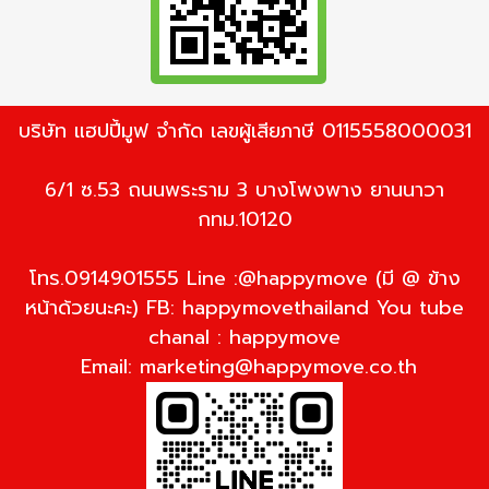
บริษัท แฮปปี้มูฟ จำกัด เลขผู้เสียภาษี 0115558000031
6/1 ซ.53 ถนนพระราม 3 บางโพงพาง ยานนาวา
กทม.10120
โทร.0914901555 Line :@happymove (มี @ ข้าง
หน้าด้วยนะคะ) FB: happymovethailand You tube
chanal : happymove
Email:
marketing@happymove.co.th