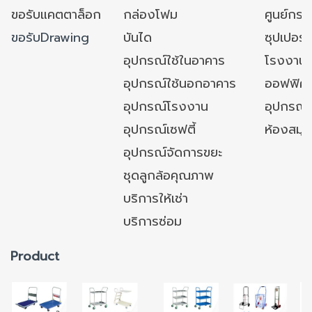
ขอรับแคตตาล็อก
กล่องโฟม
ศูนย์กระ
ขอรับDrawing
บันได
ซุปเปอร์
อุปกรณ์ใช้ในอาคาร
โรงงาน
อุปกรณ์ใช้นอกอาคาร
ออฟฟิศ/ใ
อุปกรณ์โรงงาน
อุปกรณ์
อุปกรณ์เซฟตี้
ห้องสมุ
อุปกรณ์จัดการขยะ
ชุดลูกล้อคุณภาพ
บริการให้เช่า
บริการซ่อม
Product