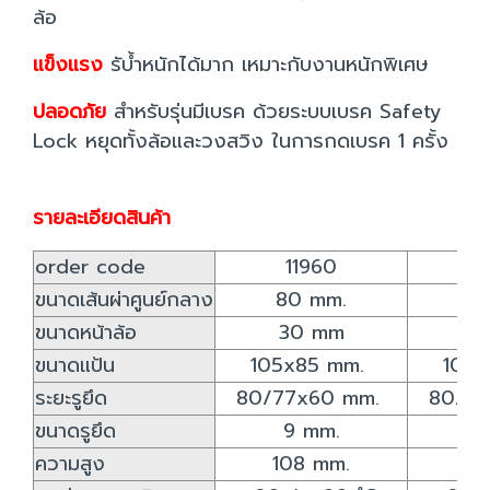
ล้อ
แข็งแรง
รับ้ำหนักได้มาก เหมาะกับงานหนักพิเศษ
ปลอดภัย
สำหรับรุ่นมีเบรค ด้วยระบบเบรค Safety
Lock หยุดทั้งล้อและวงสวิง ในการกดเบรค 1 ครั้ง
รายละเอียดสินค้า
order code
11960
1
ขนาดเส้นผ่าศูนย์กลาง
80 mm.
10
ขนาดหน้าล้อ
30 mm
3
ขนาดแป้น
105x85 mm.
105
ระยะรูยึด
80/77x60 mm.
80/7
ขนาดรูยึด
9 mm.
9
ความสูง
108 mm.
12