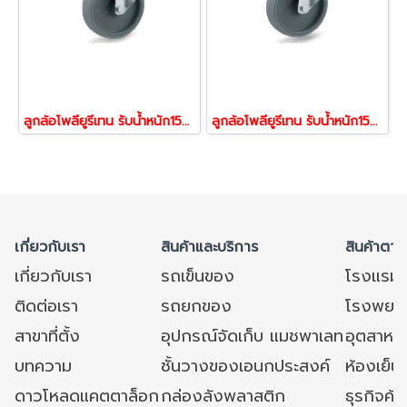
ลูกล้อโพลียูรีเทน รับน้ำหนัก150-300กก.รูหมุน รุ่น UAR ยี่ห้อ TENTE 12165,12172,12189 อะไหล่ล้อรถเข็นของ ลูกล้อรถเข็น
ลูกล้อโพลียูรีเทน รับน้ำหนัก150-300กก.รูเบรก รุ่น UAR ยี่ห้อ TENTE 12196,12202,12035 อะไหล่ล้อรถเข็น ล้อรถเข็นของ
เกี่ยวกับเรา
สินค้าและบริการ
สินค้าตาม
เกี่ยวกับเรา
รถเข็นของ
โรงแรม
ติดต่อเรา
รถยกของ
โรงพยาบ
สาขาที่ตั้ง
อุปกรณ์จัดเก็บ แมชพาเลท
อุตสาหก
บทความ
ชั้นวางของเอนกประสงค์
ห้องเย็น 
ดาวโหลดแคตตาล็อก
กล่องลังพลาสติก
ธุรกิจค้