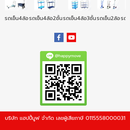
รถเข็น4ล้อ
รถเข็น4ล้อ2ชั้น
รถเข็น4ล้อ3ชั้น
รถเข็น2ล้อ
รถเข
@happymove
บริษัท แฮปปี้มูฟ จำกัด เลขผู้เสียภาษี 0115558000031