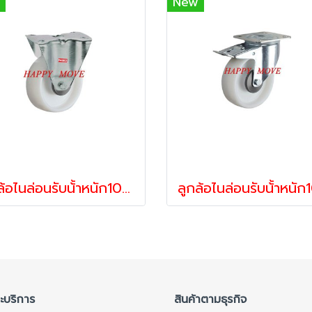
New
ลูกล้อไนล่อนรับน้้าหนัก100-250กก.แป้นตาย รุ่น VALUE ยี่ห้อ PAREO 06256,06355,06454
ละบริการ
สินค้าตามธุรกิจ