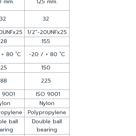
0 mm.
125 mm.
32
32
20UNFx25
1/2"-20UNFx25
128
155
 + 80 ํC
-20 / + 80 ํC
125
150
188
225
 9001
ISO 9001
ylon
Nylon
ropylene
Polypropylene
le ball
Double ball
aring
bearing