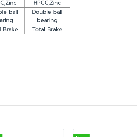
C,Zinc
HPCC,Zinc
le ball
Double ball
aring
bearing
l Brake
Total Brake