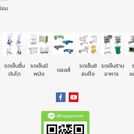
ซ่อม
รถเข็นขึ้น
รถเข็นมี
รถเข็นช้
รถเข็นร้าน
ดอลลี่
บันได
พนัง
อบปิ้ง
อาหาร
แม
@happymove