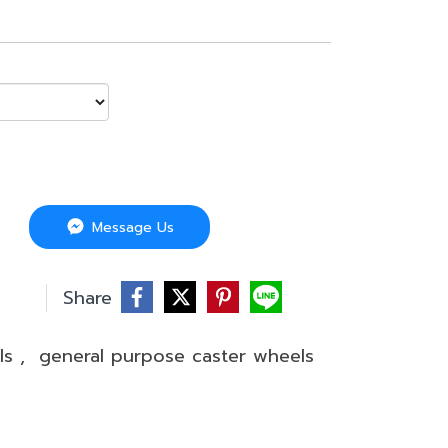
Message Us
บ
Share
els
,
general purpose caster wheels