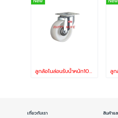
New
New
ลูกล้อไนล่อนรับน้้าหนัก100-250กก.แป้นหมุน รุ่น VALUE ยี่ห้อ PAREO 06249,06348,06447
เกี่ยวกับเรา
สินค้าแ