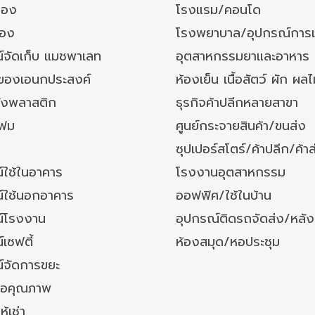
ของ
โรงแรม/คอนโด
อง
โรงพยาบาล/อุปกรณ์การ
์จัดเก็บ แมชพาเลท
อุตสาหกรรมยาและอาหาร
งของเอนกประสงค์
ห้องเย็น เนื้อสัตว์ ผัก ผลไ
ังพลาสติก
ธุรกิจค้าปลีกหลายสาขา
โฟม
ศูนย์กระจายสินค้า/ขนส่ง
ซุปเปอร์สโตร์/ค้าปลีก/ค้าส
์ใช้ในอาคาร
โรงงานอุตสาหกรรม
์ใช้นอกอาคาร
ออฟฟิศ/ใช้ในบ้าน
์โรงงาน
อุปกรณ์ติดรถจัดส่ง/หลั
เซฟตี้
ห้องสมุด/หอประชุม
์จัดการขยะ
ล้อคุณภาพ
ห้เช่า