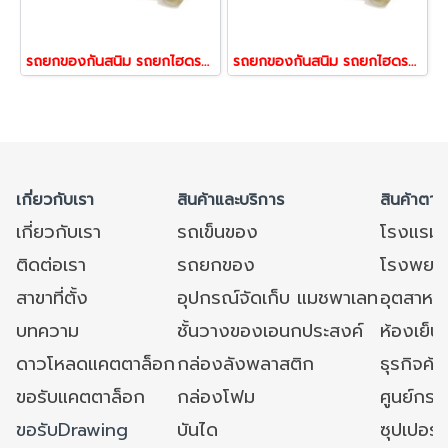
รถยกของกันสนิม รถยกไฮดรอลิคสแตนเลส2ตันงาแคบ
รถยกของกันสนิม รถยกไฮดรอลิคสแตนเลส2ตันงากว้าง Happy Move 53212
เกี่ยวกับเรา
สินค้าและบริการ
สินค้าตาม
เกี่ยวกับเรา
รถเข็นของ
โรงแรม
ติดต่อเรา
รถยกของ
โรงพยาบ
สาขาที่ตั้ง
อุปกรณ์จัดเก็บ แมชพาเลท
อุตสาหก
บทความ
ชั้นวางของเอนกประสงค์
ห้องเย็น 
ดาวโหลดแคตตาล็อก
กล่องลังพลาสติก
ธุรกิจค้
ขอรับแคตตาล็อก
กล่องโฟม
ศูนย์กระ
ขอรับDrawing
บันได
ซุปเปอร์