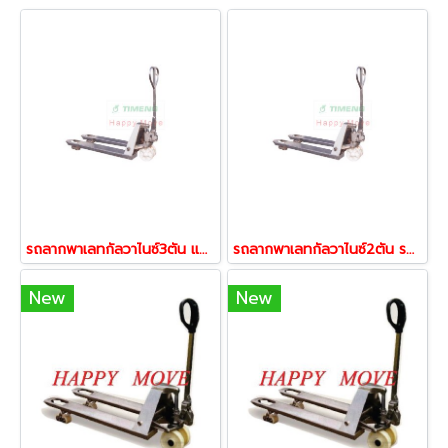
รถลากพาเลทกัลวาไนซ์3ตัน แบบงากว้าง รถยกแฮนด์พาเลท Work Mate พร้อมส่ง 53250
รถลากพาเลทกัลวาไนซ์2ตัน รถยกแฮนด์พาเลท แบบงาแคบ รถตะเข้ Happy Move พร้อมส่ง 53267
New
New