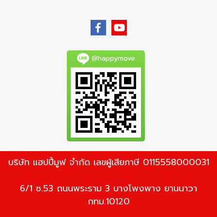
@happymove
บริษัท แฮปปี้มูฟ จำกัด เลขผู้เสียภาษี 0115558000031
6/1 ซ.53 ถนนพระราม 3 บางโพงพาง ยานนาวา
กทม.10120