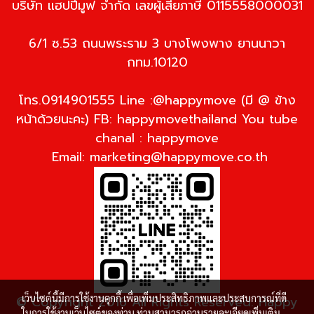
บริษัท แฮปปี้มูฟ จำกัด เลขผู้เสียภาษี 0115558000031
6/1 ซ.53 ถนนพระราม 3 บางโพงพาง ยานนาวา
กทม.10120
โทร.0914901555 Line :@happymove (มี @ ข้าง
หน้าด้วยนะคะ) FB: happymovethailand You tube
chanal : happymove
Email:
marketing@happymove.co.th
เว็บไซต์นี้มีการใช้งานคุกกี้ เพื่อเพิ่มประสิทธิภาพและประสบการณ์ที่ดี
© Copyright 2016 All Rights Reserved. Happy
ในการใช้งานเว็บไซต์ของท่าน ท่านสามารถอ่านรายละเอียดเพิ่มเติม