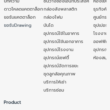
บทความ
ชั้นวางของเอนกประสงค์
ห้องเย็น 
ดาวโหลดแคตตาล็อก
กล่องลังพลาสติก
ธุรกิจค้
ขอรับแคตตาล็อก
กล่องโฟม
ศูนย์กระ
ขอรับDrawing
บันได
ซุปเปอร์
อุปกรณ์ใช้ในอาคาร
โรงงาน
อุปกรณ์ใช้นอกอาคาร
ออฟฟิศ/ใ
อุปกรณ์โรงงาน
อุปกรณ์
อุปกรณ์เซฟตี้
ห้องสมุ
อุปกรณ์จัดการขยะ
ชุดลูกล้อคุณภาพ
บริการให้เช่า
บริการซ่อม
Product