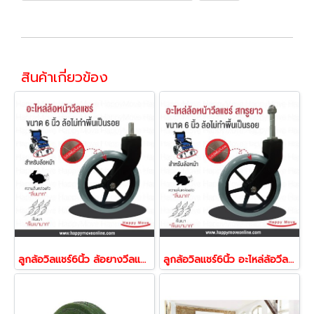
สินค้าเกี่ยวข้อง
ลูกล้อวิลแชร์6นิ้ว ล้อยางวีลแชร์ อะไหล่ล้อวีลแชร์ รุ่น WheelChair ยี่ห้อPAREO 37144
ลูกล้อวิลแชร์6นิ้ว อะไหล่ล้อวีลแชร์ ล้อยางวีลแชร์ รุ่น WheelChair ยี่ห้อPAREO 37151