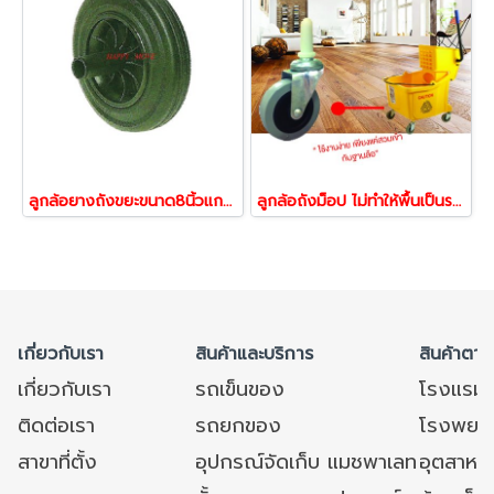
ลูกล้อยางถังขยะขนาด8นิ้วแกนยาว 98 mm. รูบู๊ซ 23536
ลูกล้อถังม็อป ไม่ทำให้พื้นเป็นรอย 09387,09394
เกี่ยวกับเรา
สินค้าและบริการ
สินค้าตาม
เกี่ยวกับเรา
รถเข็นของ
โรงแรม
ติดต่อเรา
รถยกของ
โรงพยาบ
สาขาที่ตั้ง
อุปกรณ์จัดเก็บ แมชพาเลท
อุตสาหก