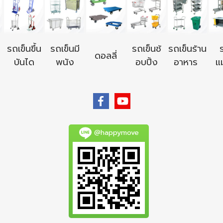
รถเข็นขึ้น
รถเข็นมี
รถเข็นช้
รถเข็นร้าน
ดอลลี่
บันได
พนัง
อบปิ้ง
อาหาร
แม
@happymove