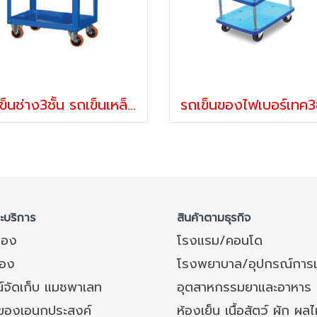
รถเข็นช่าง3ชั้น รถเข็นเหล็ก Happy Move 40212,40236
ละบริการ
สินค้าตามธุรกิจ
ของ
โรงแรม/คอนโด
อง
โรงพยาบาล/อุปกรณ์การ
์จัดเก็บ แมชพาเลท
อุตสาหกรรมยาและอาหาร
งของเอนกประสงค์
ห้องเย็น เนื้อสัตว์ ผัก ผลไ