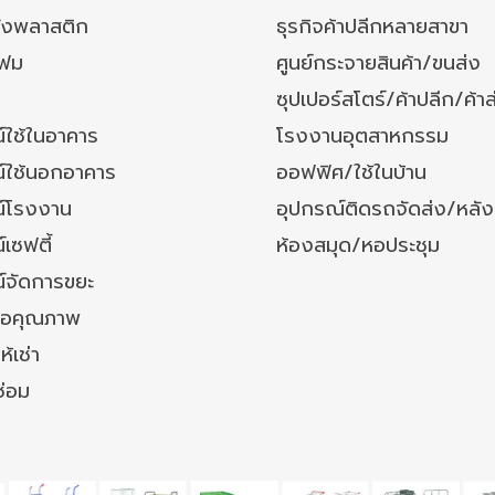
ังพลาสติก
ธุรกิจค้าปลีกหลายสาขา
โฟม
ศูนย์กระจายสินค้า/ขนส่ง
ซุปเปอร์สโตร์/ค้าปลีก/ค้าส
์ใช้ในอาคาร
โรงงานอุตสาหกรรม
์ใช้นอกอาคาร
ออฟฟิศ/ใช้ในบ้าน
์โรงงาน
อุปกรณ์ติดรถจัดส่ง/หลั
เซฟตี้
ห้องสมุด/หอประชุม
์จัดการขยะ
ล้อคุณภาพ
ห้เช่า
ซ่อม