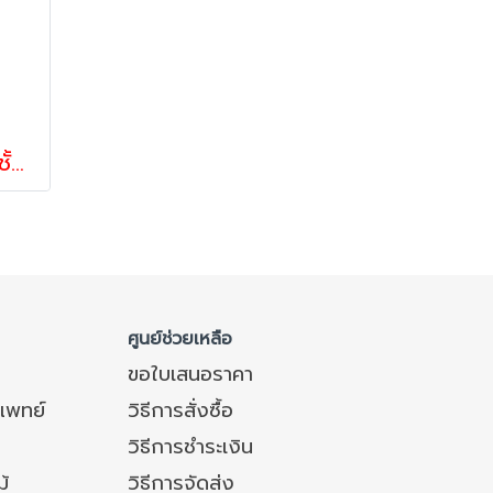
รถเข็นของไฟเบอร์เทค3ชั้นไม่มีตาข่ายล้อมรับน้ำหนัก150-450 กก. Happy Move 54387,54394
ศูนย์ช่วยเหลือ
ขอใบเสนอราคา
แพทย์
วิธีการสั่งซื้อ
วิธีการชำระเงิน
ม้
วิธีการจัดส่ง