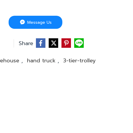
Message Us
บ
Share
rehouse
,
hand truck
,
3-tier-trolley