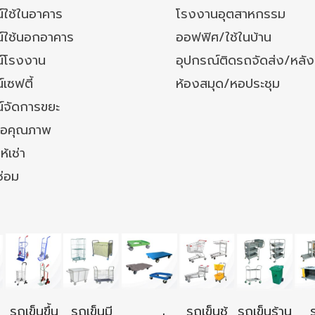
์ใช้ในอาคาร
โรงงานอุตสาหกรรม
์ใช้นอกอาคาร
ออฟฟิศ/ใช้ในบ้าน
์โรงงาน
อุปกรณ์ติดรถจัดส่ง/หลั
เซฟตี้
ห้องสมุด/หอประชุม
์จัดการขยะ
ล้อคุณภาพ
ห้เช่า
ซ่อม
รถเข็นขึ้น
รถเข็นมี
รถเข็นช้
รถเข็นร้าน