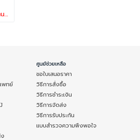
ลูกล้อไนล่อนรูบู๊ชขาสแตนเลสแป้นตาย ล้อกันสนิม ล้อทนความเย็น ลูกล้อรถเข็นของ รับน้ำหนัก 35-68 กก. รุ่นCompact ยี่ห้อ Pareo
ศูนย์ช่วยเหลือ
ขอใบเสนอราคา
แพทย์
วิธีการสั่งซื้อ
วิธีการชำระเงิน
ม้
วิธีการจัดส่ง
วิธีการรับประกัน
แบบสำรวจความพึงพอใจ
่ง