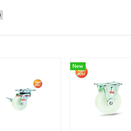
น
New