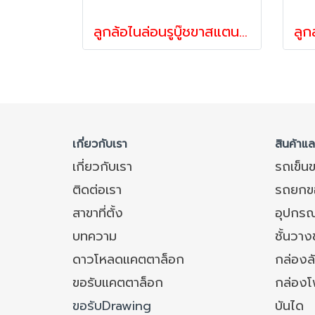
ลูกล้อไนล่อนรูบู๊ชขาสแตนเลสแป้นหมุน รับน้ำหนัก 35-68 กก. รุ่นCompact ยี่ห้อ Pareo
เกี่ยวกับเรา
สินค้าแ
เกี่ยวกับเรา
รถเข็น
ติดต่อเรา
รถยกข
สาขาที่ตั้ง
อุปกรณ
บทความ
ชั้นวา
ดาวโหลดแคตตาล็อก
กล่องล
ขอรับแคตตาล็อก
กล่อง
ขอรับDrawing
บันได