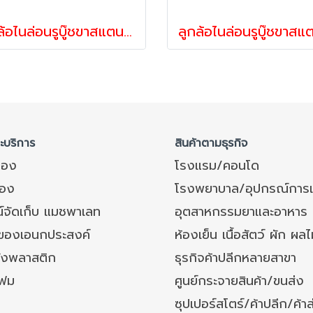
ลูกล้อไนล่อนรูบู๊ชขาสแตนเลสแป้นเบรก รับน้ำหนัก 35-68 กก. รุ่นCompact ยี่ห้อ Pareo
ละบริการ
สินค้าตามธุรกิจ
ของ
โรงแรม/คอนโด
อง
โรงพยาบาล/อุปกรณ์การ
์จัดเก็บ แมชพาเลท
อุตสาหกรรมยาและอาหาร
งของเอนกประสงค์
ห้องเย็น เนื้อสัตว์ ผัก ผลไ
ังพลาสติก
ธุรกิจค้าปลีกหลายสาขา
โฟม
ศูนย์กระจายสินค้า/ขนส่ง
ซุปเปอร์สโตร์/ค้าปลีก/ค้าส