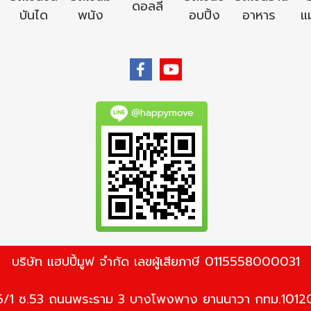
ดอลลี่
บันได
พนัง
อบปิ้ง
อาหาร
แม
@happymove
บริษัท แฮปปี้มูฟ จำกัด เลขผู้เสียภาษี 0115558000031
6/1 ซ.53 ถนนพระราม 3 บางโพงพาง ยานนาวา กทม.1012