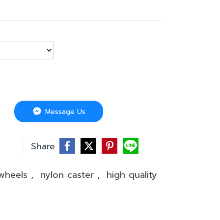
Message Us
บ
Share
 wheels
,
nylon caster
,
high quality