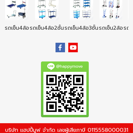
รถเข็น4ล้อ
รถเข็น4ล้อ2ชั้น
รถเข็น4ล้อ3ชั้น
รถเข็น2ล้อ
รถเข
@happymove
บริษัท แฮปปี้มูฟ จำกัด เลขผู้เสียภาษี 0115558000031