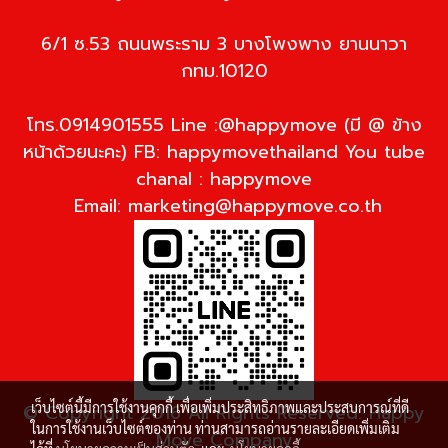
6/1 ซ.53 ถนนพระราม 3 บางโพงพาง ยานนาวา
กทม.10120
โทร.0914901555 Line :@happymove (มี @ ข้าง
หน้าด้วยนะคะ) FB: happymovethailand You tube
chanal : happymove
Email:
marketing@happymove.co.th
เว็บไซต์นี้มีการใช้งานคุกกี้ เพื่อเพิ่มประสิทธิภาพและประสบการณ์ที่ดี
© Copyright 2016 All Rights Reserved. Happy
ในการใช้งานเว็บไซต์ของท่าน ท่านสามารถอ่านรายละเอียดเพิ่มเติม
Move Company