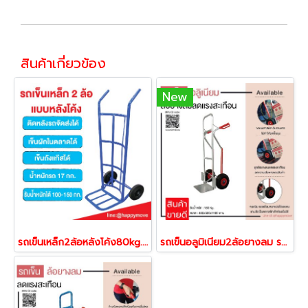
สินค้าเกี่ยวข้อง
New
รถเข็นเหล็ก2ล้อหลังโค้ง80kg.รถเข็นผักในตลาด รถเข็นน้ำ รถเข็นติดรถจัดส่ง รถเข็นของ Happy Move 52123
รถเข็นอลูมิเนียม2ล้อยางลม รถเข็นของ รถเข็นติดรถยนต์ รถเข็นจัดส่งของ รถเข็นรับน้ำหนัก250กก.Happy Move 43350