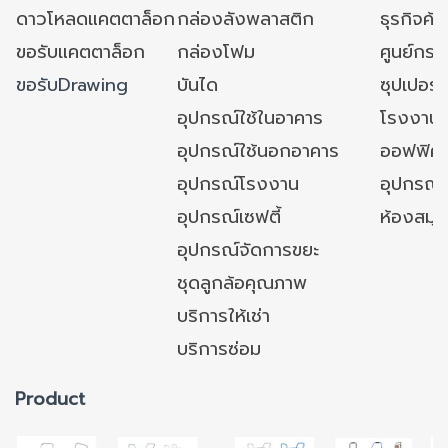
ดาวโหลดแคตตาล็อก
กล่องลังพลาสติก
ธุรกิจค้
ขอรับแคตตาล็อก
กล่องโฟม
ศูนย์กระ
ขอรับDrawing
บันได
ซุปเปอร์
อุปกรณ์ใช้ในอาคาร
โรงงาน
อุปกรณ์ใช้นอกอาคาร
ออฟฟิศ/ใ
อุปกรณ์โรงงาน
อุปกรณ์
อุปกรณ์เซฟตี้
ห้องสมุ
อุปกรณ์จัดการขยะ
ชุดลูกล้อคุณภาพ
บริการให้เช่า
บริการซ่อม
Product