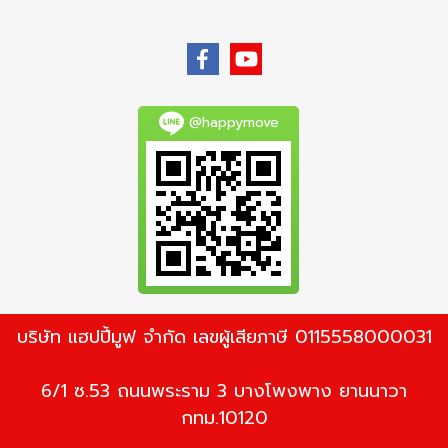
@happymove
บริษัท แฮปปี้มูฟ จำกัด เลขผู้เสียภาษี 0115558000031
6/1 ซ.53 ถนนพระราม 3 บางโพงพาง ยานนาวา
กทม.10120