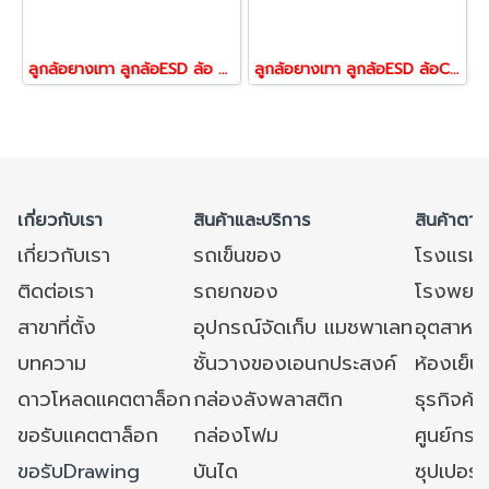
ลูกล้อยางเทา ลูกล้อESD ล้อ Conductive ป้องกันไฟฟ้าสถิตย์รับน้ำหนัก 100-150 กก. แบบแป้นตาย
ลูกล้อยางเทา ลูกล้อESD ล้อConductive ป้องกันไฟฟ้าสถิตย์รับน้ำหนัก 100-150 กก. แบบแป้นเบรก ยี่ห้อ Pareo
เกี่ยวกับเรา
สินค้าและบริการ
สินค้าตาม
เกี่ยวกับเรา
รถเข็นของ
โรงแรม
ติดต่อเรา
รถยกของ
โรงพยาบ
สาขาที่ตั้ง
อุปกรณ์จัดเก็บ แมชพาเลท
อุตสาหก
บทความ
ชั้นวางของเอนกประสงค์
ห้องเย็น 
ดาวโหลดแคตตาล็อก
กล่องลังพลาสติก
ธุรกิจค้
ขอรับแคตตาล็อก
กล่องโฟม
ศูนย์กระ
ขอรับDrawing
บันได
ซุปเปอร์