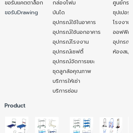
ขอรับแคตตาล็อก
กล่องโฟม
ศูนย์กระ
ขอรับDrawing
บันได
ซุปเปอร์
อุปกรณ์ใช้ในอาคาร
โรงงาน
อุปกรณ์ใช้นอกอาคาร
ออฟฟิศ/ใ
อุปกรณ์โรงงาน
อุปกรณ์
อุปกรณ์เซฟตี้
ห้องสมุ
อุปกรณ์จัดการขยะ
ชุดลูกล้อคุณภาพ
บริการให้เช่า
บริการซ่อม
Product