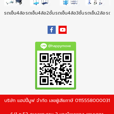
รถเข็น4ล้อ
รถเข็น4ล้อ2ชั้น
รถเข็น4ล้อ3ชั้น
รถเข็น2ล้อ
รถเข
@happymove
บริษัท แฮปปี้มูฟ จำกัด เลขผู้เสียภาษี 0115558000031