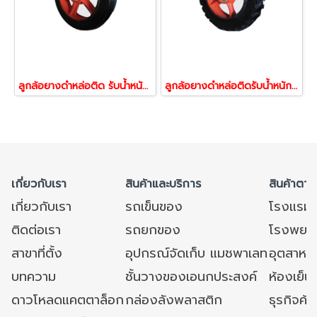
ลูกล้อยางดำหล่อติด รับน้ำหนัก 400-825 กก. (แฉกสีส้มเรียบ) พร้อมลูกปืน 43152,43169,43176,43237,43244
ลูกล้อยางดำหล่อติดรับน้ำหนัก 250-525 กก. (แฉกสีส้มลายจิ๊บหัวเสือ) พร้อมลูกปืน 04047,04054,04061
เกี่ยวกับเรา
สินค้าและบริการ
สินค้าตาม
เกี่ยวกับเรา
รถเข็นของ
โรงแรม
ติดต่อเรา
รถยกของ
โรงพยาบ
สาขาที่ตั้ง
อุปกรณ์จัดเก็บ แมชพาเลท
อุตสาหก
บทความ
ชั้นวางของเอนกประสงค์
ห้องเย็น 
ดาวโหลดแคตตาล็อก
กล่องลังพลาสติก
ธุรกิจค้