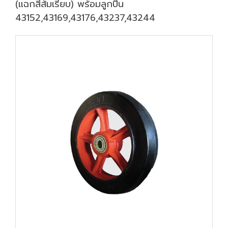
(แฉกสีส้มเรียบ) พร้อมลูกปืน
43152,43169,43176,43237,43244