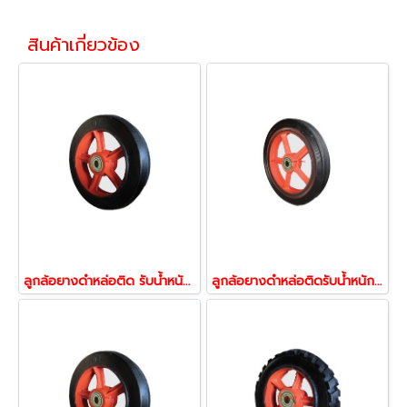
สินค้าเกี่ยวข้อง
ลูกล้อยางดำหล่อติด รับน้ำหนัก250-525กก.(แฉกสีส้มเรียบหัวเสือ) พร้อมลูกปืน 04078,04085,04092
ลูกล้อยางดำหล่อติดรับน้ำหนัก 150-525กก. (แฉกสีส้มลายม้า) พร้อมลูกปืน 42506,43015,43107,43143