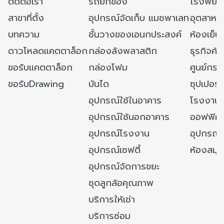
ติดต่อเรา
รถยกของ
โรงพยาบ
สาขาที่ตั้ง
อุปกรณ์จัดเก็บ แมชพาเลท
อุตสาหก
บทความ
ชั้นวางของเอนกประสงค์
ห้องเย็น 
ดาวโหลดแคตตาล็อก
กล่องลังพลาสติก
ธุรกิจค้
ขอรับแคตตาล็อก
กล่องโฟม
ศูนย์กระ
ขอรับDrawing
บันได
ซุปเปอร์
อุปกรณ์ใช้ในอาคาร
โรงงาน
อุปกรณ์ใช้นอกอาคาร
ออฟฟิศ/ใ
อุปกรณ์โรงงาน
อุปกรณ์
อุปกรณ์เซฟตี้
ห้องสมุ
อุปกรณ์จัดการขยะ
ชุดลูกล้อคุณภาพ
บริการให้เช่า
บริการซ่อม