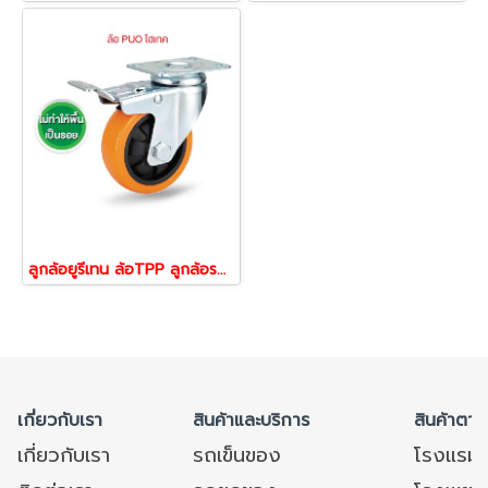
ลูกล้อยูรีเทน ล้อTPP ลูกล้อรถเข็น รับน้ำหนัก 80-150kg ไฮเทค แป้นเบรก SERIES Value B
เกี่ยวกับเรา
สินค้าและบริการ
สินค้าตาม
เกี่ยวกับเรา
รถเข็นของ
โรงแรม