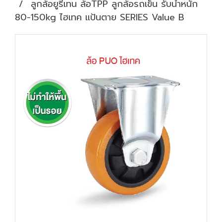
ลูกล้อยูรีเทน ล้อTPP ลูกล้อรถเข็น รับน้ำหนัก
80-150kg ไฮเทค แป้นตาย SERIES Value B