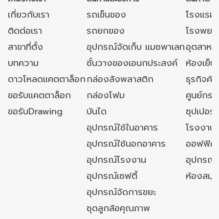
เกี่ยวกับเรา
รถเข็นของ
โรงแรม
ติดต่อเรา
รถยกของ
โรงพยาบ
สาขาที่ตั้ง
อุปกรณ์จัดเก็บ แมชพาเลท
อุตสาหก
บทความ
ชั้นวางของเอนกประสงค์
ห้องเย็น 
ดาวโหลดแคตตาล็อก
กล่องลังพลาสติก
ธุรกิจค้
ขอรับแคตตาล็อก
กล่องโฟม
ศูนย์กระ
ขอรับDrawing
บันได
ซุปเปอร์
อุปกรณ์ใช้ในอาคาร
โรงงาน
อุปกรณ์ใช้นอกอาคาร
ออฟฟิศ/ใ
อุปกรณ์โรงงาน
อุปกรณ์
อุปกรณ์เซฟตี้
ห้องสมุ
อุปกรณ์จัดการขยะ
ชุดลูกล้อคุณภาพ