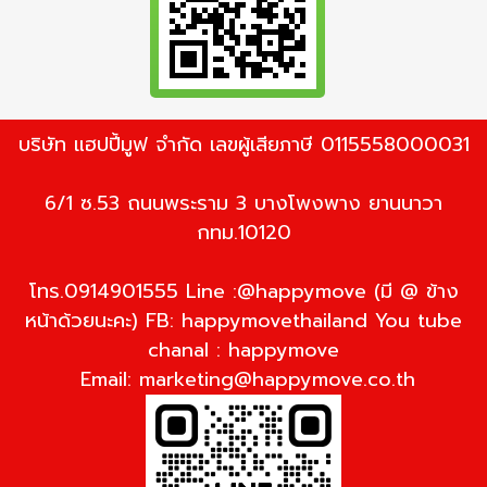
บริษัท แฮปปี้มูฟ จำกัด เลขผู้เสียภาษี 0115558000031
6/1 ซ.53 ถนนพระราม 3 บางโพงพาง ยานนาวา
กทม.10120
โทร.0914901555 Line :@happymove (มี @ ข้าง
หน้าด้วยนะคะ) FB: happymovethailand You tube
chanal : happymove
Email:
marketing@happymove.co.th