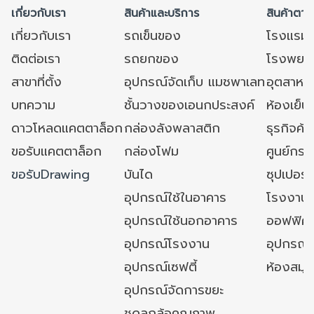
เกี่ยวกับเรา
สินค้าและบริการ
สินค้าตาม
เกี่ยวกับเรา
รถเข็นของ
โรงแรม
ติดต่อเรา
รถยกของ
โรงพยาบ
สาขาที่ตั้ง
อุปกรณ์จัดเก็บ แมชพาเลท
อุตสาหก
บทความ
ชั้นวางของเอนกประสงค์
ห้องเย็น 
ดาวโหลดแคตตาล็อก
กล่องลังพลาสติก
ธุรกิจค้
ขอรับแคตตาล็อก
กล่องโฟม
ศูนย์กระ
ขอรับDrawing
บันได
ซุปเปอร์
อุปกรณ์ใช้ในอาคาร
โรงงาน
อุปกรณ์ใช้นอกอาคาร
ออฟฟิศ/ใ
อุปกรณ์โรงงาน
อุปกรณ์
อุปกรณ์เซฟตี้
ห้องสมุ
อุปกรณ์จัดการขยะ
ชุดลูกล้อคุณภาพ