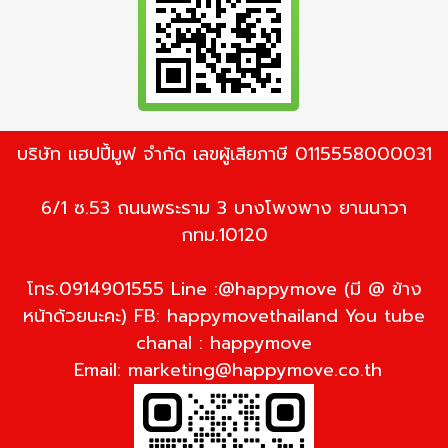
บริษัท แฮปปี้มูฟ จำกัด เลขผู้เสียภาษี 0115558000031
6/1 ซ.53 ถนนพระราม 3 บางโพงพาง ยานนาวา
กทม.10120
โทร.0914901555 Line :@happymove (มี @ ข้าง
หน้าด้วยนะคะ) FB: happymovethailand You tube
chanal : happymove
Email:
marketing@happymove.co.th