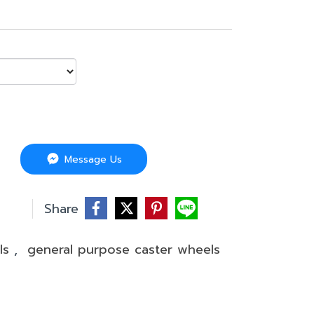
Message Us
บ
Share
els
,
general purpose caster wheels