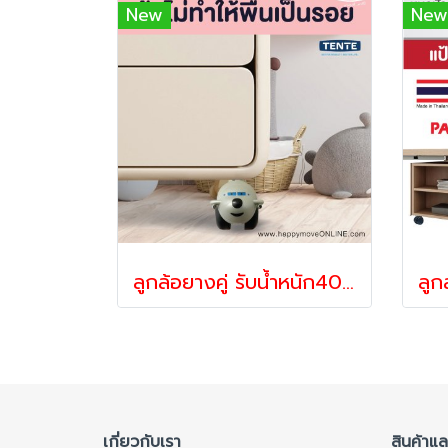
New
New
ลูกล้อยางคู่ รับน้ำหนัก40-60กก.แป้นหมุน ล้อเฟอร์นิเจอร์ ไม่ทำพื้นเป็นรอย รุ่น การ์ตูนเครื่องบิน ยี่ห้อTente 21334
เกี่ยวกับเรา
สินค้าแ