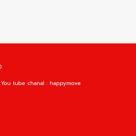
0
d You tube chanal : happymove