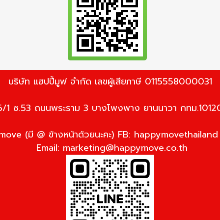
บริษัท แฮปปี้มูฟ จำกัด เลขผู้เสียภาษี 0115558000031
6/1 ซ.53 ถนนพระราม 3 บางโพงพาง ยานนาวา กทม.1012
ove (มี @ ข้างหน้าด้วยนะคะ) FB: happymovethailan
Email:
marketing@happymove.co.th