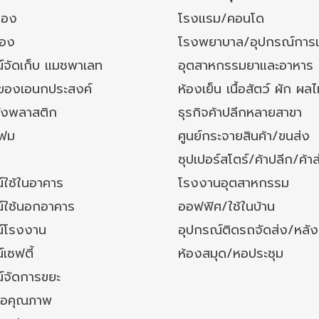
ของ
โรงแรม/คอนโด
อง
โรงพยาบาล/อุปกรณ์การ
์จัดเก็บ แมชพาเลท
อุตสาหกรรมยาและอาหาร
งของเอนกประสงค์
ห้องเย็น เนื้อสัตว์ ผัก ผลไ
ังพลาสติก
ธุรกิจค้าปลีกหลายสาขา
โฟม
ศูนย์กระจายสินค้า/ขนส่ง
ซุปเปอร์สโตร์/ค้าปลีก/ค้าส
์ใช้ในอาคาร
โรงงานอุตสาหกรรม
์ใช้นอกอาคาร
ออฟฟิศ/ใช้ในบ้าน
์โรงงาน
อุปกรณ์ติดรถจัดส่ง/หลั
เซฟตี้
ห้องสมุด/หอประชุม
์จัดการขยะ
ล้อคุณภาพ