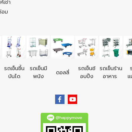
ห้เช่า
ซ่อม
รถเข็นขึ้น
รถเข็นมี
รถเข็นช้
รถเข็นร้าน
ดอลลี่
บันได
พนัง
อบปิ้ง
อาหาร
แม
@happymove