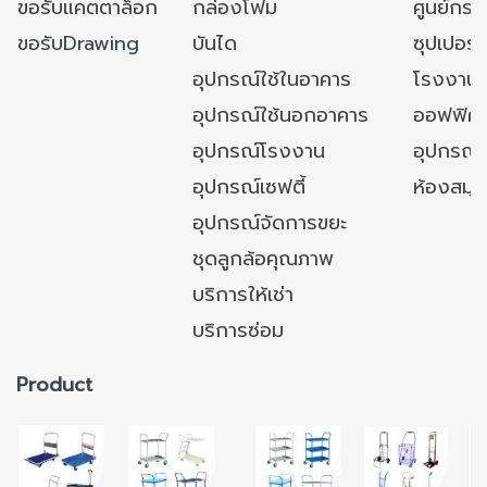
ขอรับแคตตาล็อก
กล่องโฟม
ศูนย์กระ
ขอรับDrawing
บันได
ซุปเปอร์
อุปกรณ์ใช้ในอาคาร
โรงงาน
อุปกรณ์ใช้นอกอาคาร
ออฟฟิศ/ใ
อุปกรณ์โรงงาน
อุปกรณ์
อุปกรณ์เซฟตี้
ห้องสมุ
อุปกรณ์จัดการขยะ
ชุดลูกล้อคุณภาพ
บริการให้เช่า
บริการซ่อม
Product