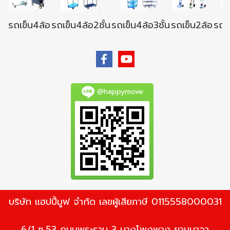
รถเข็น4ล้อ
รถเข็น4ล้อ2ชั้น
รถเข็น4ล้อ3ชั้น
รถเข็น2ล้อ
รถเข
@happymove
บริษัท แฮปปี้มูฟ จำกัด เลขผู้เสียภาษี 0115558000031
6/1 ซ.53 ถนนพระราม 3 บางโพงพาง ยานนาวา