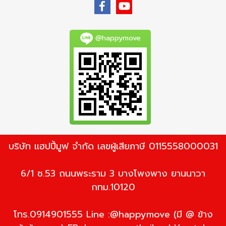
@happymove
บริษัท แฮปปี้มูฟ จำกัด เลขผู้เสียภาษี 0115558000031
6/1 ซ.53 ถนนพระราม 3 บางโพงพาง ยานนาวา
กทม.10120
โทร.0914901555 Line :@happymove (มี @ ข้าง