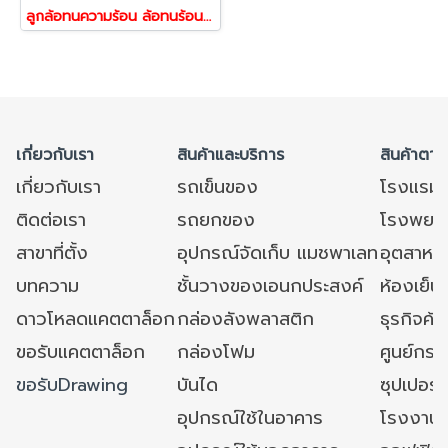
ลูกล้อทนความร้อน ล้อทนร้อน รับน้ำหนัก 100-750 ขาสแตนเลส ขาสกรูเบรก รุ่น BOG ยี่ห้อ TENTE
เกี่ยวกับเรา
สินค้าและบริการ
สินค้าตาม
เกี่ยวกับเรา
รถเข็นของ
โรงแรม
ติดต่อเรา
รถยกของ
โรงพยาบ
สาขาที่ตั้ง
อุปกรณ์จัดเก็บ แมชพาเลท
อุตสาหก
บทความ
ชั้นวางของเอนกประสงค์
ห้องเย็น 
ดาวโหลดแคตตาล็อก
กล่องลังพลาสติก
ธุรกิจค้
ขอรับแคตตาล็อก
กล่องโฟม
ศูนย์กระ
ขอรับDrawing
บันได
ซุปเปอร์
อุปกรณ์ใช้ในอาคาร
โรงงาน