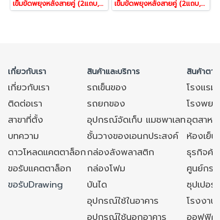
เข็มขัดพยุงหลังสายคู่ (2แถบ,6แกนพลาสติก) ขนาดL
เข็มขัดพยุงหลังสายคู่ (2แถบ,6แกนพลาสติก) ขนาดXXL
เกี่ยวกับเรา
สินค้าและบริการ
สินค้าตาม
เกี่ยวกับเรา
รถเข็นของ
โรงแรม
ติดต่อเรา
รถยกของ
โรงพยาบ
สาขาที่ตั้ง
อุปกรณ์จัดเก็บ แมชพาเลท
อุตสาหก
บทความ
ชั้นวางของเอนกประสงค์
ห้องเย็น 
ดาวโหลดแคตตาล็อก
กล่องลังพลาสติก
ธุรกิจค้
ขอรับแคตตาล็อก
กล่องโฟม
ศูนย์กระ
ขอรับDrawing
บันได
ซุปเปอร์
อุปกรณ์ใช้ในอาคาร
โรงงาน
อุปกรณ์ใช้นอกอาคาร
ออฟฟิศ/ใ