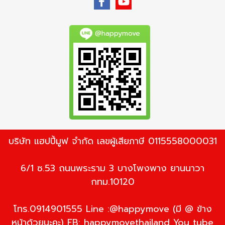
@happymove
บริษัท แฮปปี้มูฟ จำกัด เลขผู้เสียภาษี 0115558000031
6/1 ซ.53 ถนนพระราม 3 บางโพงพาง ยานนาวา
กทม.10120
โทร.0914901555 Line :@happymove (มี @ ข้าง
หน้าด้วยนะคะ) FB: happymovethailand You tube