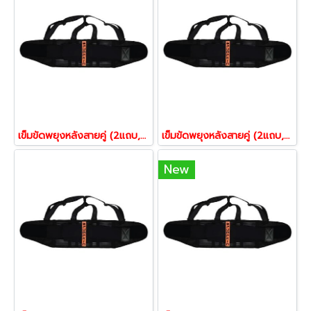
เข็มขัดพยุงหลังสายคู่ (2แถบ,6แกนพลาสติก) ขนาดS
เข็มขัดพยุงหลังสายคู่ (2แถบ,6แกนพลาสติก) ขนาดM
New