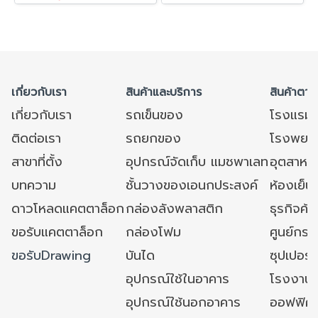
เกี่ยวกับเรา
สินค้าและบริการ
สินค้าตาม
เกี่ยวกับเรา
รถเข็นของ
โรงแรม
ติดต่อเรา
รถยกของ
โรงพยาบ
สาขาที่ตั้ง
อุปกรณ์จัดเก็บ แมชพาเลท
อุตสาหก
บทความ
ชั้นวางของเอนกประสงค์
ห้องเย็น 
ดาวโหลดแคตตาล็อก
กล่องลังพลาสติก
ธุรกิจค้
ขอรับแคตตาล็อก
กล่องโฟม
ศูนย์กระ
ขอรับDrawing
บันได
ซุปเปอร์
อุปกรณ์ใช้ในอาคาร
โรงงาน
อุปกรณ์ใช้นอกอาคาร
ออฟฟิศ/ใ