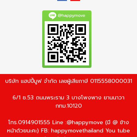
@happymove
บริษัท แฮปปี้มูฟ จำกัด เลขผู้เสียภาษี 0115558000031
6/1 ซ.53 ถนนพระราม 3 บางโพงพาง ยานนาวา
กทม.10120
โทร.0914901555 Line :@happymove (มี @ ข้าง
หน้าด้วยนะคะ) FB: happymovethailand You tube