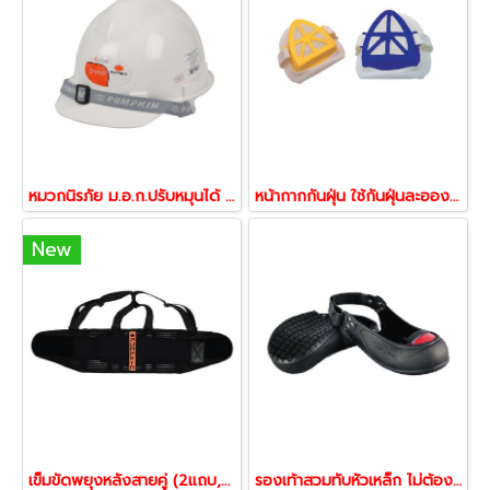
หมวกนิรภัย ม.อ.ก.ปรับหมุนได้ สีขาว 31449
หน้ากากกันฝุ่น ใช้กันฝุ่นละออง หรือฝุ่นเหล็กได้
New
เข็มขัดพยุงหลังสายคู่ (2แถบ,6แกนพลาสติก) ขนาดXXL
รองเท้าสวมทับหัวเหล็ก ไม่ต้องถอดรองเท้าเปลี่ยน สวมทับได้เลย