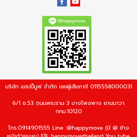
@happymove
บริษัท แฮปปี้มูฟ จำกัด เลขผู้เสียภาษี 0115558000031
6/1 ซ.53 ถนนพระราม 3 บางโพงพาง ยานนาวา
กทม.10120
โทร.0914901555 Line :@happymove (มี @ ข้าง
หน้าด้วยนะคะ) FB: happymovethailand You tube