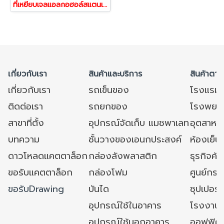
ที่เหยียบเจลแอลกอฮอล์สแตนเลส304แบบกลม
เกี่ยวกับเรา
สินค้าและบริการ
สินค้าตาม
เกี่ยวกับเรา
รถเข็นของ
โรงแรม
ติดต่อเรา
รถยกของ
โรงพยาบ
สาขาที่ตั้ง
อุปกรณ์จัดเก็บ แมชพาเลท
อุตสาหก
บทความ
ชั้นวางของเอนกประสงค์
ห้องเย็น 
ดาวโหลดแคตตาล็อก
กล่องลังพลาสติก
ธุรกิจค้
ขอรับแคตตาล็อก
กล่องโฟม
ศูนย์กระ
ขอรับDrawing
บันได
ซุปเปอร์
อุปกรณ์ใช้ในอาคาร
โรงงาน
อุปกรณ์ใช้นอกอาคาร
ออฟฟิศ/ใ