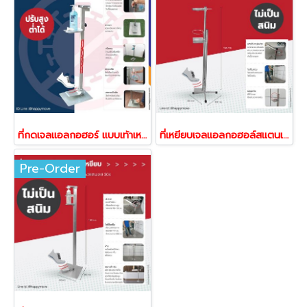
ที่กดเจลแอลกอฮอร์ แบบเท้าเหยียบ Happy move พร้อมส่ง
ที่เหยียบเจลแอลกอฮอล์สแตนเลส 201 แบบกลม
Pre-Order