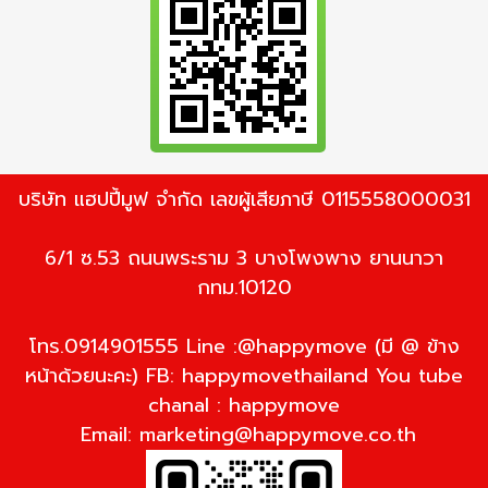
บริษัท แฮปปี้มูฟ จำกัด เลขผู้เสียภาษี 0115558000031
6/1 ซ.53 ถนนพระราม 3 บางโพงพาง ยานนาวา
กทม.10120
โทร.0914901555 Line :@happymove (มี @ ข้าง
หน้าด้วยนะคะ) FB: happymovethailand You tube
chanal : happymove
Email:
marketing@happymove.co.th