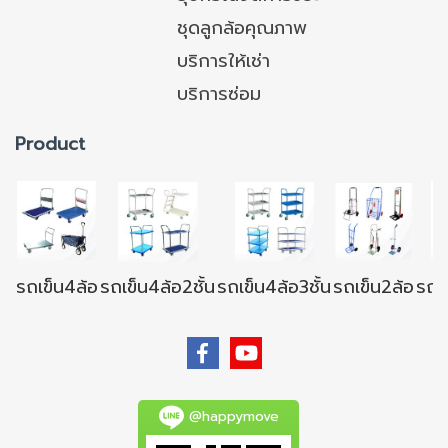
ชุดลูกล้อคุณภาพ
บริการให้เช่า
บริการซ่อม
Product
รถเข็น4ล้อ
รถเข็น4ล้อ2ชั้น
รถเข็น4ล้อ3ชั้น
รถเข็น2ล้อ
รถเข
@happymove