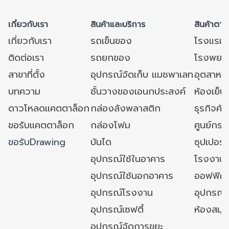
เกี่ยวกับเรา
สินค้าและบริการ
สินค้าตาม
เกี่ยวกับเรา
รถเข็นของ
โรงแรม
ติดต่อเรา
รถยกของ
โรงพยาบ
สาขาที่ตั้ง
อุปกรณ์จัดเก็บ แมชพาเลท
อุตสาหก
บทความ
ชั้นวางของเอนกประสงค์
ห้องเย็น 
ดาวโหลดแคตตาล็อก
กล่องลังพลาสติก
ธุรกิจค้
ขอรับแคตตาล็อก
กล่องโฟม
ศูนย์กระ
ขอรับDrawing
บันได
ซุปเปอร์
อุปกรณ์ใช้ในอาคาร
โรงงาน
อุปกรณ์ใช้นอกอาคาร
ออฟฟิศ/ใ
อุปกรณ์โรงงาน
อุปกรณ์
อุปกรณ์เซฟตี้
ห้องสมุ
อุปกรณ์จัดการขยะ