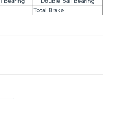
l bearing
Double ball bearing
Total Brake