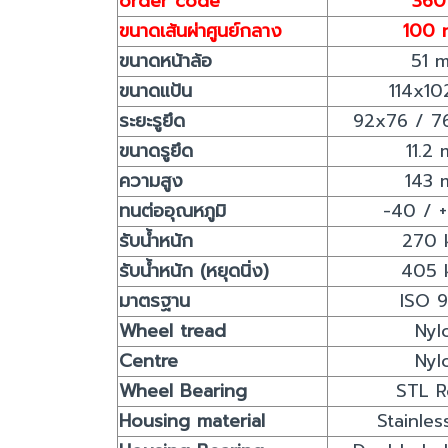
order code
360
ขนาดเส้นผ่าศูนย์กลาง
100 
ขนาดหน้าล้อ
51 
ขนาดแป้น
114x1
ระยะรูยึด
92x76 / 7
ขนาดรูยึด
11.2 
ความสูง
143 
ทนต่ออุณหภูมิ
-40 / 
รับน้ำหนัก
270 
รับน้ำหนัก (หยุดนิ่ง)
405 
มาตรฐาน
ISO 
Wheel tread
Nyl
Centre
Nyl
Wheel Bearing
STL R
Housing material
Stainles