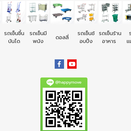
รถเข็นขึ้น
รถเข็นมี
รถเข็นช้
รถเข็นร้าน
ดอลลี่
บันได
พนัง
อบปิ้ง
อาหาร
แม
@happymove