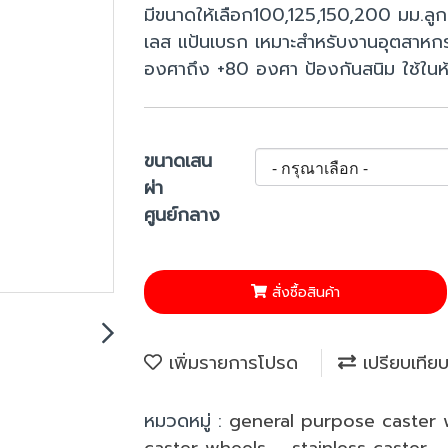
มีขนาดให้เลือก100,125,150,200 มม.ล
เลส แป้นเบรก เหมาะสำหรับงานอุตสาหกร
องศาถึง +80 องศา ป้องกันสนิม ใช้ในห้อง
ขนาดเสน
ผ่า
ศูนย์กลาง
สั่งซื้อสินค้า
เพิ่มรายการโปรด
เปรียบเทีย
หมวดหมู่ :
general purpose caster
caster wheels
,
stainless caster