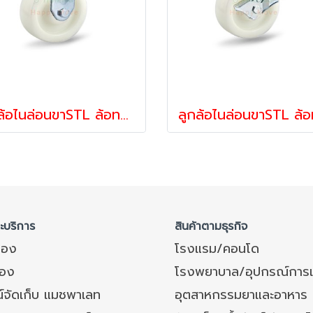
ลูกล้อไนล่อนขาSTL ล้อทนเย็น ลูกล้อรถเข็น ล้อสแตนเลส รับน้ำหนัก 270-675 กก.แป้นตาย STLรุ่น MAX ยี่ห้อ PAREO
ละบริการ
สินค้าตามธุรกิจ
ของ
โรงแรม/คอนโด
อง
โรงพยาบาล/อุปกรณ์การ
์จัดเก็บ แมชพาเลท
อุตสาหกรรมยาและอาหาร