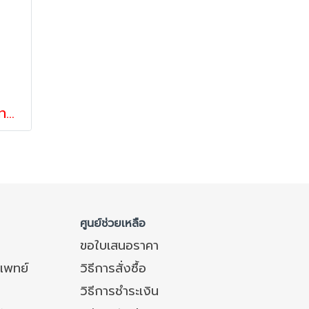
ลูกล้อไนล่อนขาSTL ล้อทนเย็น ล้อสแตนเลส ล้อรถเข็นของ รับน้ำหนัก 270-675 กก.แป้นเบรก STLรุ่น MAX ยี่ห้อ PAREO
ศูนย์ช่วยเหลือ
ขอใบเสนอราคา
แพทย์
วิธีการสั่งซื้อ
วิธีการชำระเงิน