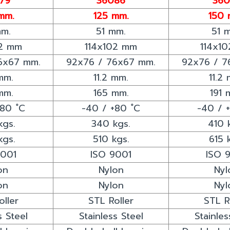
79
36086
360
mm.
125 mm.
150 
mm.
51 mm.
51 
02 mm
114x102 mm
114x1
6x67 mm.
92x76 / 76x67 mm.
92x76 / 7
mm.
11.2 mm.
11.2
mm.
165 mm.
191 
+80 ํC
-40 / +80 ํC
-40 / 
kgs.
340 kgs.
410 
kgs.
510 kgs.
615 
9001
ISO 9001
ISO 
on
Nylon
Nyl
on
Nylon
Nyl
oller
STL Roller
STL R
s Steel
Stainless Steel
Stainles