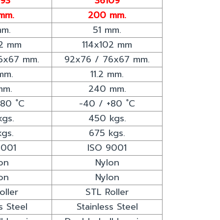
93
36109
mm.
200 mm.
mm.
51 mm.
02 mm
114x102 mm
6x67 mm.
92x76 / 76x67 mm.
 mm.
11.2 mm.
mm.
240 mm.
+80 ํC
-40 / +80 ํC
kgs.
450 kgs.
kgs.
675 kgs.
9001
ISO 9001
on
Nylon
on
Nylon
oller
STL Roller
s Steel
Stainless Steel