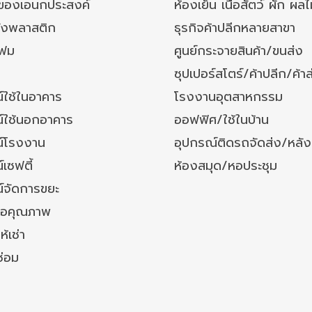
งของเอนกประสงค์
ห้องเย็น เนื้อสัตว์ ผัก ผลไ
ังพลาสติก
ธุรกิจค้าปลีกหลายสาขา
โฟม
ศูนย์กระจายสินค้า/ขนส่ง
ซุปเปอร์สโตร์/ค้าปลีก/ค้าส
์ใช้ในอาคาร
โรงงานอุตสาหกรรม
์ใช้นอกอาคาร
ออฟฟิศ/ใช้ในบ้าน
์โรงงาน
อุปกรณ์ติดรถจัดส่ง/หลั
เซฟตี้
ห้องสมุด/หอประชุม
์จัดการขยะ
ล้อคุณภาพ
ห้เช่า
ซ่อม