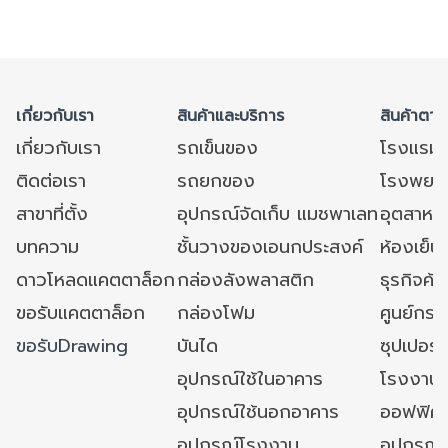
เกี่ยวกับเรา
สินค้าและบริการ
สินค้าตาม
เกี่ยวกับเรา
รถเข็นของ
โรงแรม
ติดต่อเรา
รถยกของ
โรงพยาบ
สาขาที่ตั้ง
อุปกรณ์จัดเก็บ แมชพาเลท
อุตสาหก
บทความ
ชั้นวางของเอนกประสงค์
ห้องเย็น 
ดาวโหลดแคตตาล็อก
กล่องลังพลาสติก
ธุรกิจค้
ขอรับแคตตาล็อก
กล่องโฟม
ศูนย์กระ
ขอรับDrawing
บันได
ซุปเปอร์
อุปกรณ์ใช้ในอาคาร
โรงงาน
อุปกรณ์ใช้นอกอาคาร
ออฟฟิศ/ใ
อุปกรณ์โรงงาน
อุปกรณ์