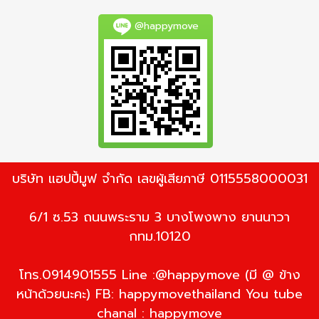
@happymove
บริษัท แฮปปี้มูฟ จำกัด เลขผู้เสียภาษี 0115558000031
6/1 ซ.53 ถนนพระราม 3 บางโพงพาง ยานนาวา
กทม.10120
โทร.0914901555 Line :@happymove (มี @ ข้าง
หน้าด้วยนะคะ) FB: happymovethailand You tube
chanal : happymove