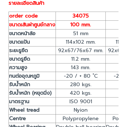
รายละเอียดสินค้า
order code
34075
3
ขนาดเส้นผ่าศูนย์กลาง
100 mm.
12
ขนาดหน้าล้อ
51 mm
5
ขนาดแป้น
114x102 mm.
114x
ระยะรูยึด
92x67/76x67 mm.
92x67/
ขนาดรูยึด
11.2 mm.
11
ความสูง
143 mm.
16
ทนต่ออุณหภูมิ
-20 / + 80 ํC
-20 /
รับน้ำหนัก
280 kgs.
36
รับน้ำหนัก (หยุดนิ่ง)
420 kgs.
54
มาตรฐาน
ISO 9001
IS
Wheel tread
Nyion
N
Centre
Polypropylene
Polyp