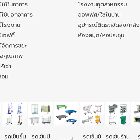
์ใช้ในอาคาร
โรงงานอุตสาหกรรม
์ใช้นอกอาคาร
ออฟฟิศ/ใช้ในบ้าน
์โรงงาน
อุปกรณ์ติดรถจัดส่ง/หลั
เซฟตี้
ห้องสมุด/หอประชุม
์จัดการขยะ
ล้อคุณภาพ
ห้เช่า
ซ่อม
รถเข็นขึ้น
รถเข็นมี
รถเข็นช้
รถเข็นร้าน