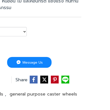
มิค หินอ่อน ไม้ และคอนกรีต แข็งแรง ทนทาน
าหกรรม
Message Us
บ
Share
els
,
general purpose caster wheels