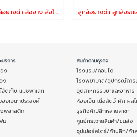
ลูกล้อยางดำ ล้อยาง ล้อไม่แตก รับน้ำหนัก70-300กก สกรูหมุน รุ่น DRJ ยี่ห้อ PAREO
ละบริการ
สินค้าตามธุรกิจ
ของ
โรงแรม/คอนโด
อง
โรงพยาบาล/อุปกรณ์การ
์จัดเก็บ แมชพาเลท
อุตสาหกรรมยาและอาหาร
งของเอนกประสงค์
ห้องเย็น เนื้อสัตว์ ผัก ผลไ
ังพลาสติก
ธุรกิจค้าปลีกหลายสาขา
โฟม
ศูนย์กระจายสินค้า/ขนส่ง
ซุปเปอร์สโตร์/ค้าปลีก/ค้าส