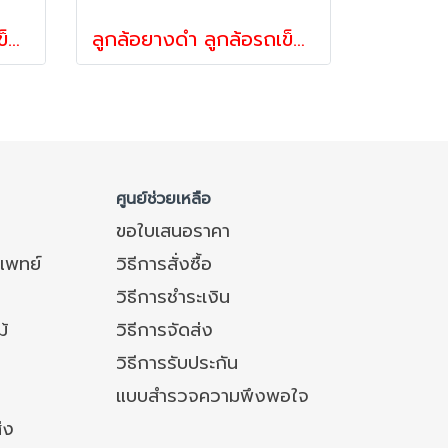
ลูกล้อยางดำ ลูกล้อรถเข็น อะไหล่ล้อรถเข็นของ ล้อยาง รับน้ำหนัก70-300กก รูหมุน รุ่น DRJ ยี่ห้อ PAREO
ลูกล้อยางดำ ลูกล้อรถเข็นของ อะไหล่ล้อรถเข็น ล้อยาง รับน้ำหนัก70-300กก รูเบรก รุ่น DRJ ยี่ห้อ PAREO
ศูนย์ช่วยเหลือ
ขอใบเสนอราคา
แพทย์
วิธีการสั่งซื้อ
วิธีการชำระเงิน
ม้
วิธีการจัดส่ง
วิธีการรับประกัน
แบบสำรวจความพึงพอใจ
่ง