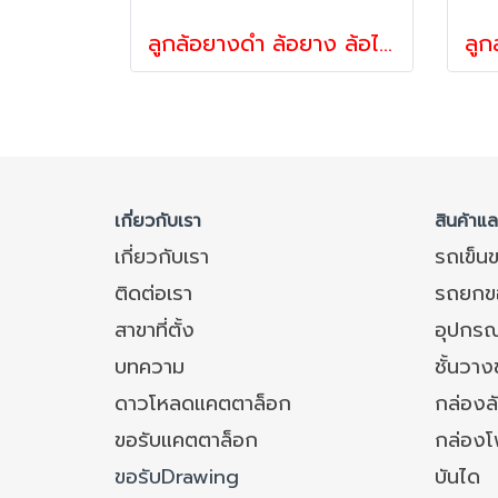
ลูกล้อยางดำ ล้อยาง ล้อไม่แตก รับน้ำหนัก70-300กก.แป้นเเบรก รุ่น DRJ ยี่ห้อ PAREO
เกี่ยวกับเรา
สินค้าแ
เกี่ยวกับเรา
รถเข็น
ติดต่อเรา
รถยกข
สาขาที่ตั้ง
อุปกรณ
บทความ
ชั้นวา
ดาวโหลดแคตตาล็อก
กล่องล
ขอรับแคตตาล็อก
กล่อง
ขอรับDrawing
บันได