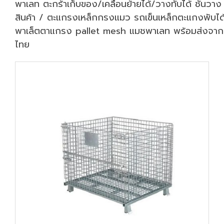
พาเลท ตะกร้าเก็บของ/เคลื่อนย้ายได้/วางทับได้ ชั้นวาง
สินค้า / ตะแกรงเหล็กกรงแมว รถเข็นเหล็กตะแกงพับได
พาเล็ตตาแกรง pallet mesh แมชพาเลท พร้อมส่งจาก
ไทย