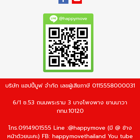
@happymove
บริษัท แฮปปี้มูฟ จำกัด เลขผู้เสียภาษี 0115558000031
6/1 ซ.53 ถนนพระราม 3 บางโพงพาง ยานนาวา
กทม.10120
โทร.0914901555 Line :@happymove (มี @ ข้าง
หน้าด้วยนะคะ) FB: happymovethailand You tube